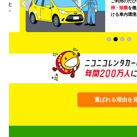
ご利用のたび
ること
掃・除菌
を徹
う
リー
ける車内環境
選ばれる理由を