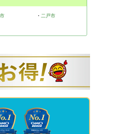
市
・
二戸市