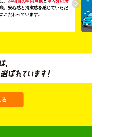
に、
24項目の車両点検
と
車内外の清
底。安心感と清潔感を感じていただ
にこだわっています。
見る