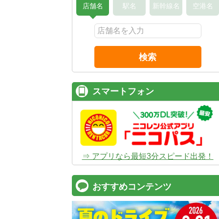
店舗名
駅名
新幹線名
空港名
検索
スマートフォン
⇒ アプリなら最短3分スピード出発！
おすすめコンテンツ