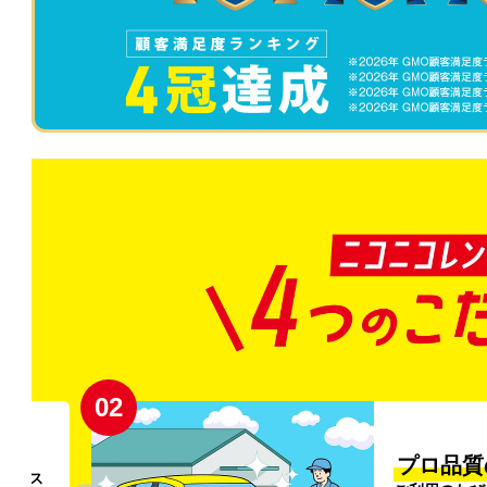
02
円〜
プロ品質
リンス