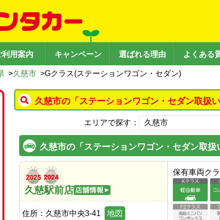
ご利用案内
キャンペーン
選ばれる理由
よくある
県
>
久慈市
>
Gクラス(ステーションワゴン・セダン)
久慈市の「ステーションワゴン・セダン取扱い
エリアで探す：
久慈市の「ステーションワゴン・セダン取扱
保有車両クラ
久慈駅前店
住所：
久慈市中央3-41
地図