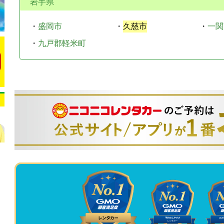
岩手県
・
盛岡市
・
久慈市
・
一関
・
九戸郡軽米町