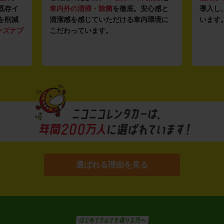
既存イ
車内外の清掃・除菌
を徹底。安心感と
導入し
を削減
清潔感を感じていただける車内環境に
います
ーズナブ
こだわっています。
選ばれる理由を見る