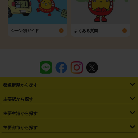
シーン別ガイド
よくある質問
都道府県から探す
・
北海道
・
青森県
・
岩手県
・
宮城県
・
秋田県
・
山形県
主要駅から探す
・
福島県
・
東京都
・
神奈川県
・
埼玉県
・
千葉県
・
茨城県
・
札幌駅
・
仙台駅
・
新宿駅
・
池袋駅
・
渋谷駅
・
東京駅
主要空港から探す
・
栃木県
・
群馬県
・
山梨県
・
愛知県
・
静岡県
・
岐阜県
・
横浜駅
・
川崎駅
・
大宮駅
・
西船橋駅
・
柏駅
・
名古屋駅
・
新千歳空港
・
仙台空港
主要都市から探す
・
長野県
・
新潟県
・
富山県
・
石川県
・
福井県
・
大阪府
・
大阪駅
・
難波駅
・
三宮駅
・
京都駅
・
広島駅
・
博多駅
・
成田空港
・
羽田空港