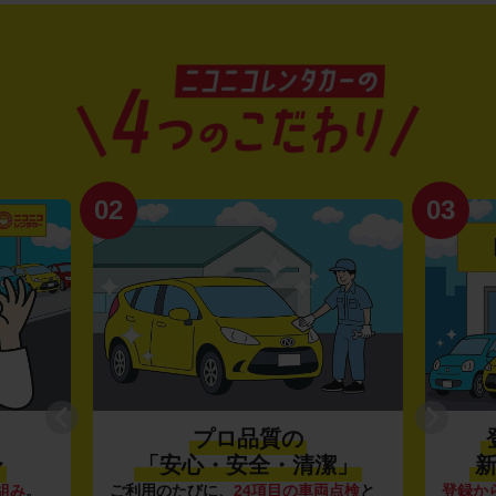
02
03
プロ品質の
〜
「安心・安全・清潔」
新
組み
。
ご利用のたびに、
24項目の車両点検
と
登録か