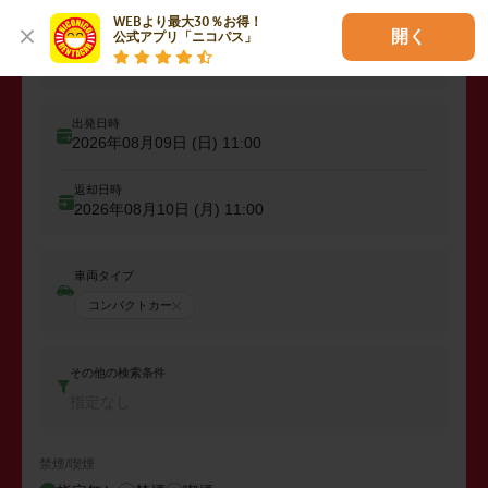
WEBより最大30％お得！

開く
公式アプリ「ニコパス」
出発
出発店舗、エリアを入力
出発日時
2026年08月09日 (日)
11:00
返却日時
2026年08月10日 (月)
11:00
車両タイプ
コンパクトカー
その他の検索条件
指定なし
禁煙/喫煙