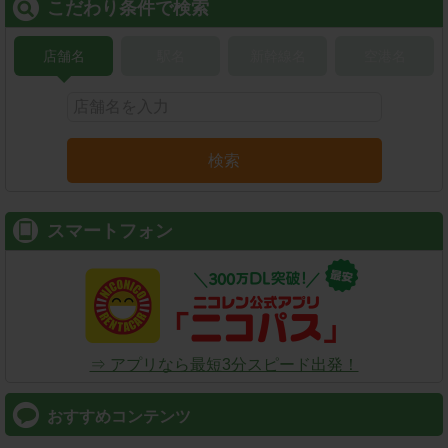
こだわり条件で検索
店舗名
駅名
新幹線名
空港名
検索
スマートフォン
⇒ アプリなら最短3分スピード出発！
おすすめコンテンツ