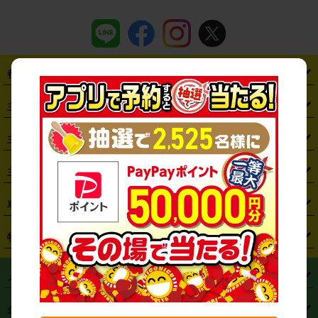
都道府県から探す
・
北海道
・
青森県
・
岩手県
・
宮城県
・
秋田県
・
山形県
主要駅から探す
・
福島県
・
東京都
・
神奈川県
・
埼玉県
・
千葉県
・
茨城県
・
札幌駅
・
仙台駅
・
新宿駅
・
池袋駅
・
渋谷駅
・
東京駅
主要空港から探す
・
栃木県
・
群馬県
・
山梨県
・
愛知県
・
静岡県
・
岐阜県
・
横浜駅
・
川崎駅
・
大宮駅
・
西船橋駅
・
柏駅
・
名古屋駅
・
新千歳空港
・
仙台空港
主要都市から探す
・
長野県
・
新潟県
・
富山県
・
石川県
・
福井県
・
大阪府
・
大阪駅
・
難波駅
・
三宮駅
・
京都駅
・
広島駅
・
博多駅
・
成田空港
・
羽田空港
・
兵庫県
・
京都府
・
滋賀県
・
和歌山県
・
奈良県
・
三重県
・
札幌市
・
仙台市
車種から探す
・
熊本駅
・
那覇空港駅
・
中部国際空港セントレア
・
関西国際空港
・
鳥取県
・
島根県
・
岡山県
・
広島県
・
山口県
・
徳島県
・
千葉市
・
さいたま市
・
軽自動車
・
コンパクトカー
・
ステーションワゴン・セダン
特徴から探す
・
大阪国際空港（伊丹空港）
・
神戸空港
・
香川県
・
愛媛県
・
高知県
・
福岡県
・
佐賀県
・
長崎県
・
横浜市
・
川崎市
・
ミニバン・ワンボックス
・
高級ミニバン・ワンボックス
・
SUV
・
岡山空港
・
徳島空港
・
ハイブリッド
・
宅配レンタカー
・
ETCカードレンタル
・
熊本県
・
大分県
・
宮崎県
・
鹿児島県
・
沖縄県
・
相模原市
・
新潟市
メニュー
・
軽トラック・商用バン
・
福岡空港
・
鹿児島空港
・
長期レンタル
・
深夜時間帯レンタル
・
免責補償プラス
・
静岡市
・
浜松市
・
・
トラック・バン
トップページ
・
はじめての方へ
・
ご利用案内
(タウンエースバン、ライトエースバン等)
企業情報
・
那覇空港
・
パーフェクト補償
・
スタッドレスタイヤ
・
直前予約