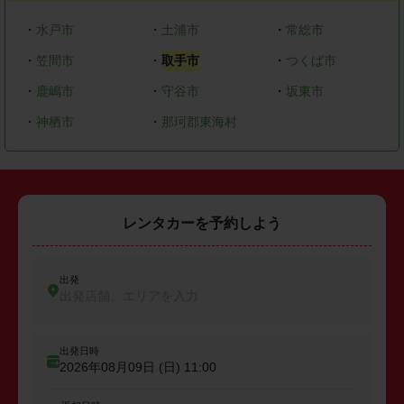
・
水戸市
・
土浦市
・
常総市
・
笠間市
・
取手市
・
つくば市
・
鹿嶋市
・
守谷市
・
坂東市
・
神栖市
・
那珂郡東海村
レンタカーを予約しよう
出発
出発店舗、エリアを入力
出発日時
2026年08月09日 (日)
11:00