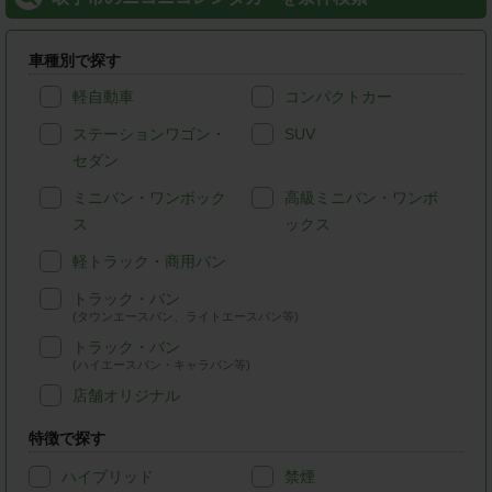
車種別で探す
軽自動車
コンパクトカー
ステーションワゴン・
SUV
セダン
ミニバン・ワンボック
高級ミニバン・ワンボ
ス
ックス
軽トラック・商用バン
トラック・バン
(タウンエースバン、ライトエースバン等)
トラック・バン
(ハイエースバン・キャラバン等)
店舗オリジナル
特徴で探す
ハイブリッド
禁煙