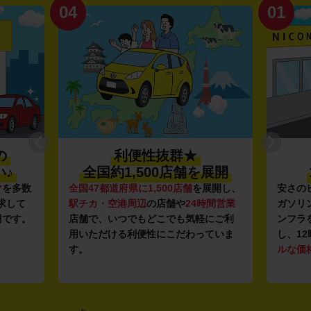
04
01
の
利便性抜群★
♪
全国約1,500店舗を展開
マ
を多数
全国47都道府県に1,500店舗
を展開し、
安さの
求して
駅チカ・空港周辺
の店舗や
24時間営業
ガソリ
円です。
店舗で、いつでもどこでも気軽にご利
ンフラ
用いただける利便性にこだわっていま
し、12
す。
ルな価