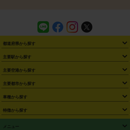
都道府県から探す
・
北海道
・
青森県
・
岩手県
・
宮城県
・
秋田県
・
山形県
主要駅から探す
・
福島県
・
東京都
・
神奈川県
・
埼玉県
・
千葉県
・
茨城県
・
札幌駅
・
仙台駅
・
新宿駅
・
池袋駅
・
渋谷駅
・
東京駅
主要空港から探す
・
栃木県
・
群馬県
・
山梨県
・
愛知県
・
静岡県
・
岐阜県
・
横浜駅
・
川崎駅
・
大宮駅
・
西船橋駅
・
柏駅
・
名古屋駅
・
新千歳空港
・
仙台空港
主要都市から探す
・
長野県
・
新潟県
・
富山県
・
石川県
・
福井県
・
大阪府
・
大阪駅
・
難波駅
・
三宮駅
・
京都駅
・
広島駅
・
博多駅
・
成田空港
・
羽田空港
・
兵庫県
・
京都府
・
滋賀県
・
和歌山県
・
奈良県
・
三重県
・
札幌市
・
仙台市
車種から探す
・
熊本駅
・
那覇空港駅
・
中部国際空港セントレア
・
関西国際空港
・
鳥取県
・
島根県
・
岡山県
・
広島県
・
山口県
・
徳島県
・
千葉市
・
さいたま市
・
軽自動車
・
コンパクトカー
・
ステーションワゴン・セダン
特徴から探す
・
大阪国際空港（伊丹空港）
・
神戸空港
・
香川県
・
愛媛県
・
高知県
・
福岡県
・
佐賀県
・
長崎県
・
横浜市
・
川崎市
・
ミニバン・ワンボックス
・
高級ミニバン・ワンボックス
・
SUV
・
岡山空港
・
徳島空港
・
ハイブリッド
・
宅配レンタカー
・
ETCカードレンタル
・
熊本県
・
大分県
・
宮崎県
・
鹿児島県
・
沖縄県
・
相模原市
・
新潟市
メニュー
・
軽トラック・商用バン