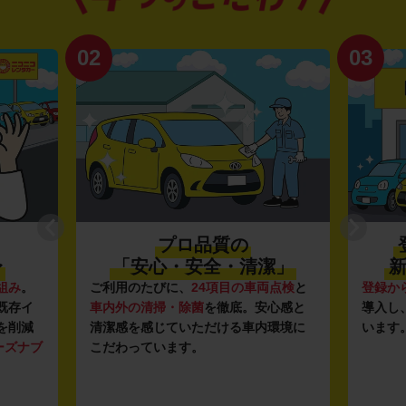
02
03
プロ品質の
〜
「安心・安全・清潔」
新
組み
。
ご利用のたびに、
24項目の車両点検
と
登録か
既存イ
車内外の清掃・除菌
を徹底。安心感と
導入し
を削減
清潔感を感じていただける車内環境に
います
ーズナブ
こだわっています。