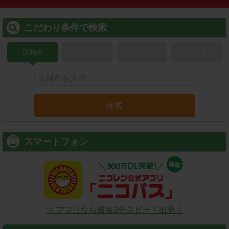
こだわり条件で検索
店舗名
駅名
新幹線名
空港名
検索
スマートフォン
⇒ アプリなら最短3分スピード出発！