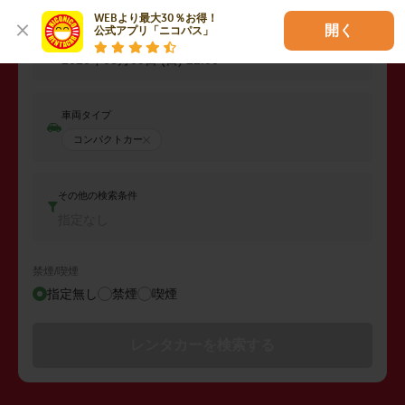
2026年08月08日 (土)
21:00
WEBより最大30％お得！

開く
公式アプリ「ニコパス」
返却日時
2026年08月09日 (日)
21:00
車両タイプ
コンパクトカー
その他の検索条件
指定なし
禁煙/喫煙
指定無し
禁煙
喫煙
レンタカーを検索する