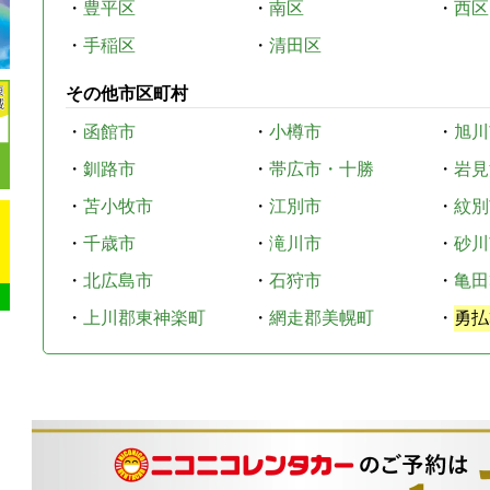
・
豊平区
・
南区
・
西区
・
手稲区
・
清田区
その他市区町村
・
函館市
・
小樽市
・
旭川
・
釧路市
・
帯広市・十勝
・
岩見
・
苫小牧市
・
江別市
・
紋別
・
千歳市
・
滝川市
・
砂川
・
北広島市
・
石狩市
・
亀田
・
上川郡東神楽町
・
網走郡美幌町
・
勇払