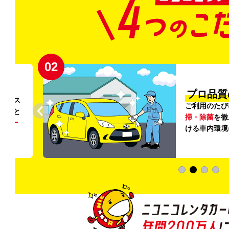
02
円〜
プロ品質
リンス
ご利用のたび
ること
掃・除菌
を徹
う
リー
ける車内環境