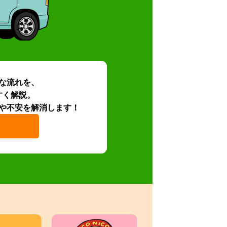
な流れを、
すく解説。
や不安を解消します！