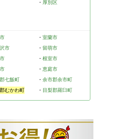
・
厚別区
市
・
室蘭市
沢市
・
留萌市
市
・
根室市
市
・
恵庭市
郡七飯町
・
余市郡余市町
郡むかわ町
・
目梨郡羅臼町