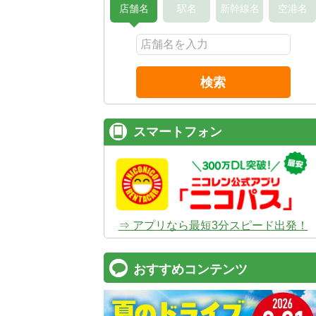
店舗名
駅名
新幹線名
空港名
検索
スマートフォン
⇒ アプリなら最短3分スピード出発！
おすすめコンテンツ