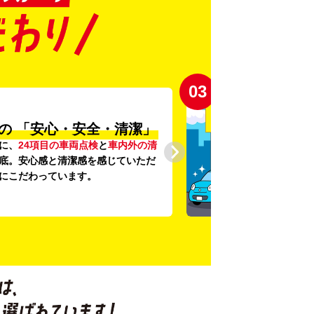
03
の
「安心・安全・清潔」
に、
24項目の車両点検
と
車内外の清
底。安心感と清潔感を感じていただ
にこだわっています。