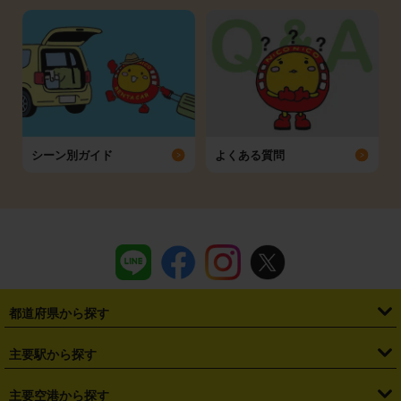
シーン別ガイド
よくある質問
都道府県から探す
・
北海道
・
青森県
・
岩手県
・
宮城県
・
秋田県
・
山形県
主要駅から探す
・
福島県
・
東京都
・
神奈川県
・
埼玉県
・
千葉県
・
茨城県
・
札幌駅
・
仙台駅
・
新宿駅
・
池袋駅
・
渋谷駅
・
東京駅
主要空港から探す