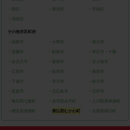
・
西区
・
厚別区
・
手稲区
・
清田区
その他市区町村
・
函館市
・
小樽市
・
旭川市
・
室蘭市
・
釧路市
・
帯広市・十勝
・
岩見沢市
・
留萌市
・
苫小牧市
・
江別市
・
紋別市
・
根室市
・
千歳市
・
滝川市
・
砂川市
・
恵庭市
・
北広島市
・
石狩市
・
亀田郡七飯町
・
余市郡余市町
・
上川郡東神楽町
・
網走郡美幌町
・
勇払郡むかわ町
・
目梨郡羅臼町