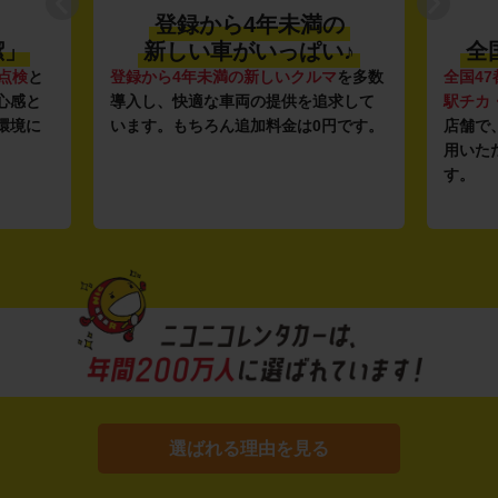
登録から4年未満の
潔」
新しい車がいっぱい♪
全
点検
と
登録から4年未満の新しいクルマ
を多数
全国47
心感と
導入し、快適な車両の提供を追求して
駅チカ
環境に
います。もちろん追加料金は0円です。
店舗で
用いた
す。
選ばれる理由を見る