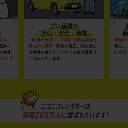
プロ品質の
〜
「安心・安全・清潔」
新
組み
。
ご利用のたびに、
24項目の車両点検
と
登録か
既存イ
車内外の清掃・除菌
を徹底。安心感と
導入し
を削減
清潔感を感じていただける車内環境に
います
ーズナブ
こだわっています。