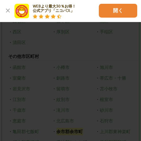
WEBより最大30％お得！

・
中央区
・
北区
・
東区
開く
公式アプリ「ニコパス」
・
白石区
・
豊平区
・
南区
・
西区
・
厚別区
・
手稲区
・
清田区
その他市区町村
・
函館市
・
小樽市
・
旭川市
・
室蘭市
・
釧路市
・
帯広市・十勝
・
岩見沢市
・
留萌市
・
苫小牧市
・
江別市
・
紋別市
・
根室市
・
千歳市
・
滝川市
・
砂川市
・
恵庭市
・
北広島市
・
石狩市
・
亀田郡七飯町
・
余市郡余市町
・
上川郡東神楽町