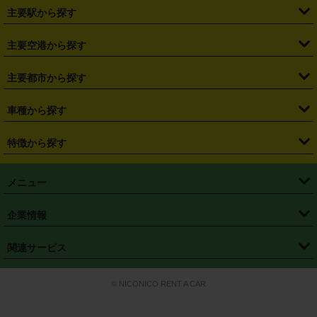
・
北海道
・
青森県
・
岩手県
・
宮城県
・
秋田県
・
山形県
主要駅から探す
・
福島県
・
東京都
・
神奈川県
・
埼玉県
・
千葉県
・
茨城県
・
札幌駅
・
仙台駅
・
新宿駅
・
池袋駅
・
渋谷駅
・
東京駅
主要空港から探す
・
栃木県
・
群馬県
・
山梨県
・
愛知県
・
静岡県
・
岐阜県
・
横浜駅
・
川崎駅
・
大宮駅
・
西船橋駅
・
柏駅
・
名古屋駅
・
新千歳空港
・
仙台空港
主要都市から探す
・
長野県
・
新潟県
・
富山県
・
石川県
・
福井県
・
大阪府
・
大阪駅
・
難波駅
・
三宮駅
・
京都駅
・
広島駅
・
博多駅
・
成田空港
・
羽田空港
・
兵庫県
・
京都府
・
滋賀県
・
和歌山県
・
奈良県
・
三重県
・
札幌市
・
仙台市
車種から探す
・
熊本駅
・
那覇空港駅
・
中部国際空港セントレア
・
関西国際空港
・
鳥取県
・
島根県
・
岡山県
・
広島県
・
山口県
・
徳島県
・
千葉市
・
さいたま市
・
軽自動車
・
コンパクトカー
・
ステーションワゴン・セダン
特徴から探す
・
大阪国際空港（伊丹空港）
・
神戸空港
・
香川県
・
愛媛県
・
高知県
・
福岡県
・
佐賀県
・
長崎県
・
横浜市
・
川崎市
・
ミニバン・ワンボックス
・
高級ミニバン・ワンボックス
・
SUV
・
岡山空港
・
徳島空港
・
ハイブリッド
・
宅配レンタカー
・
ETCカードレンタル
・
熊本県
・
大分県
・
宮崎県
・
鹿児島県
・
沖縄県
・
相模原市
・
新潟市
メニュー
・
軽トラック・商用バン
・
福岡空港
・
鹿児島空港
・
長期レンタル
・
深夜時間帯レンタル
・
免責補償プラス
・
静岡市
・
浜松市
・
・
トラック・バン
トップページ
・
はじめての方へ
・
ご利用案内
(タウンエースバン、ライトエースバン等)
企業情報
・
那覇空港
・
パーフェクト補償
・
スタッドレスタイヤ
・
直前予約
・
名古屋市
・
京都市
・
・
トラック・バン
ベストレート保証
・
予約から返却まで
・
・
店舗オリジナル
利用シーン別ガイ
(ハイエースバン・キャラバン等)
・
・
ニコパス(アプリ)
会社概要
・
ニュース
・
国際運転免許証
・
フランチャイズ募集
・
営業時間外返却サービス
・
個人情報保護
関連サービス
・
大阪市
・
堺市
ド
・
・
レッカー搬送サービス
カスタマーハラスメントに対する基本方針
・
神戸市
・
岡山市
・
・
車種・料金
カーリースなら「定額ニコノリパック」
・
店舗を探す
・
キャンペーン
© NICONICO RENT A CAR
・
特定商取引法に基づく表記
・
旅行業約款
・
広島市
・
北九州市
・
・
会員特典
超短期カーリースの「ニコリース」
・
選ばれる理由
・
安心・安全への取
り組み