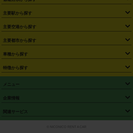
・
北海道
・
青森県
・
岩手県
・
宮城県
・
秋田県
・
山形県
主要駅から探す
・
福島県
・
東京都
・
神奈川県
・
埼玉県
・
千葉県
・
茨城県
・
札幌駅
・
仙台駅
・
新宿駅
・
池袋駅
・
渋谷駅
・
東京駅
主要空港から探す
・
栃木県
・
群馬県
・
山梨県
・
愛知県
・
静岡県
・
岐阜県
・
横浜駅
・
川崎駅
・
大宮駅
・
西船橋駅
・
柏駅
・
名古屋駅
・
新千歳空港
・
仙台空港
主要都市から探す
・
長野県
・
新潟県
・
富山県
・
石川県
・
福井県
・
大阪府
・
大阪駅
・
難波駅
・
三宮駅
・
京都駅
・
広島駅
・
博多駅
・
成田空港
・
羽田空港
・
兵庫県
・
京都府
・
滋賀県
・
和歌山県
・
奈良県
・
三重県
・
札幌市
・
仙台市
車種から探す
・
熊本駅
・
那覇空港駅
・
中部国際空港セントレア
・
関西国際空港
・
鳥取県
・
島根県
・
岡山県
・
広島県
・
山口県
・
徳島県
・
千葉市
・
さいたま市
・
軽自動車
・
コンパクトカー
・
ステーションワゴン・セダン
特徴から探す
・
大阪国際空港（伊丹空港）
・
神戸空港
・
香川県
・
愛媛県
・
高知県
・
福岡県
・
佐賀県
・
長崎県
・
横浜市
・
川崎市
・
ミニバン・ワンボックス
・
高級ミニバン・ワンボックス
・
SUV
・
岡山空港
・
徳島空港
・
ハイブリッド
・
宅配レンタカー
・
ETCカードレンタル
・
熊本県
・
大分県
・
宮崎県
・
鹿児島県
・
沖縄県
・
相模原市
・
新潟市
メニュー
・
軽トラック・商用バン
・
福岡空港
・
鹿児島空港
・
長期レンタル
・
深夜時間帯レンタル
・
免責補償プラス
・
静岡市
・
浜松市
・
・
トラック・バン
トップページ
・
はじめての方へ
・
ご利用案内
(タウンエースバン、ライトエースバン等)
企業情報
・
那覇空港
・
パーフェクト補償
・
スタッドレスタイヤ
・
直前予約
・
名古屋市
・
京都市
・
・
トラック・バン
ベストレート保証
・
予約から返却まで
・
・
店舗オリジナル
利用シーン別ガイ
(ハイエースバン・キャラバン等)
・
・
ニコパス(アプリ)
会社概要
・
ニュース
・
国際運転免許証
・
フランチャイズ募集
・
営業時間外返却サービス
・
個人情報保護
関連サービス
・
大阪市
・
堺市
ド
・
・
レッカー搬送サービス
カスタマーハラスメントに対する基本方針
・
神戸市
・
岡山市
・
・
車種・料金
カーリースなら「定額ニコノリパック」
・
店舗を探す
・
キャンペーン
© NICONICO RENT A CAR
・
特定商取引法に基づく表記
・
旅行業約款
・
広島市
・
北九州市
・
・
会員特典
超短期カーリースの「ニコリース」
・
選ばれる理由
・
安心・安全への取