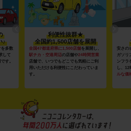
の
利便性抜群★
♪
全国約1,500店舗を展開
マ
を多数
全国47都道府県に1,500店舗
を展開し、
安さの
求して
駅チカ・空港周辺
の店舗や
24時間営業
ガソリ
円です。
店舗で、いつでもどこでも気軽にご利
ンフラ
用いただける利便性にこだわっていま
し、12
す。
ルな価