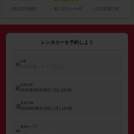
・
網走郡美幌町
・
勇払郡むかわ町
・
目梨郡羅臼町
レンタカーを予約しよう
出発
出発店舗、エリアを入力
出発日時
2026年08月09日 (日)
10:00
返却日時
2026年08月10日 (月)
10:00
車両タイプ