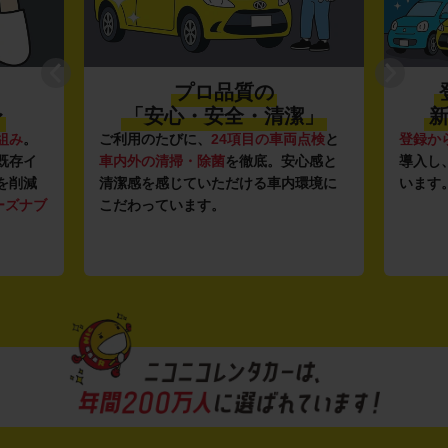
プロ品質の
〜
「安心・安全・清潔」
新
組み
。
ご利用のたびに、
24項目の車両点検
と
登録か
既存イ
車内外の清掃・除菌
を徹底。安心感と
導入し
を削減
清潔感を感じていただける車内環境に
います
ーズナブ
こだわっています。