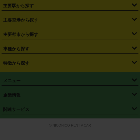
・
北海道
・
青森県
・
岩手県
・
宮城県
・
秋田県
・
山形県
主要駅から探す
・
福島県
・
東京都
・
神奈川県
・
埼玉県
・
千葉県
・
茨城県
・
札幌駅
・
仙台駅
・
新宿駅
・
池袋駅
・
渋谷駅
・
東京駅
主要空港から探す
・
栃木県
・
群馬県
・
山梨県
・
愛知県
・
静岡県
・
岐阜県
・
横浜駅
・
川崎駅
・
大宮駅
・
西船橋駅
・
柏駅
・
名古屋駅
・
新千歳空港
・
仙台空港
主要都市から探す
・
長野県
・
新潟県
・
富山県
・
石川県
・
福井県
・
大阪府
・
大阪駅
・
難波駅
・
三宮駅
・
京都駅
・
広島駅
・
博多駅
・
成田空港
・
羽田空港
・
兵庫県
・
京都府
・
滋賀県
・
和歌山県
・
奈良県
・
三重県
・
札幌市
・
仙台市
車種から探す
・
熊本駅
・
那覇空港駅
・
中部国際空港セントレア
・
関西国際空港
・
鳥取県
・
島根県
・
岡山県
・
広島県
・
山口県
・
徳島県
・
千葉市
・
さいたま市
・
軽自動車
・
コンパクトカー
・
ステーションワゴン・セダン
特徴から探す
・
大阪国際空港（伊丹空港）
・
神戸空港
・
香川県
・
愛媛県
・
高知県
・
福岡県
・
佐賀県
・
長崎県
・
横浜市
・
川崎市
・
ミニバン・ワンボックス
・
高級ミニバン・ワンボックス
・
SUV
・
岡山空港
・
徳島空港
・
ハイブリッド
・
宅配レンタカー
・
ETCカードレンタル
・
熊本県
・
大分県
・
宮崎県
・
鹿児島県
・
沖縄県
・
相模原市
・
新潟市
メニュー
・
軽トラック・商用バン
・
福岡空港
・
鹿児島空港
・
長期レンタル
・
深夜時間帯レンタル
・
免責補償プラス
・
静岡市
・
浜松市
・
・
トラック・バン
トップページ
・
はじめての方へ
・
ご利用案内
(タウンエースバン、ライトエースバン等)
企業情報
・
那覇空港
・
パーフェクト補償
・
スタッドレスタイヤ
・
直前予約
・
名古屋市
・
京都市
・
・
トラック・バン
ベストレート保証
・
予約から返却まで
・
・
店舗オリジナル
利用シーン別ガイ
(ハイエースバン・キャラバン等)
・
・
ニコパス(アプリ)
会社概要
・
ニュース
・
国際運転免許証
・
フランチャイズ募集
・
営業時間外返却サービス
・
個人情報保護
関連サービス
・
大阪市
・
堺市
ド
・
・
レッカー搬送サービス
カスタマーハラスメントに対する基本方針
・
神戸市
・
岡山市
・
・
車種・料金
カーリースなら「定額ニコノリパック」
・
店舗を探す
・
キャンペーン
© NICONICO RENT A CAR
・
特定商取引法に基づく表記
・
旅行業約款
・
広島市
・
北九州市
・
・
会員特典
超短期カーリースの「ニコリース」
・
選ばれる理由
・
安心・安全への取
り組み