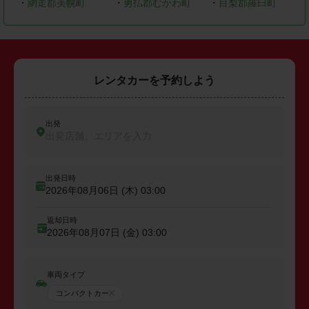
・
網走郡美幌町
・
勇払郡むかわ町
・
目梨郡羅臼町
レンタカーを予約しよう
出発
出発店舗、エリアを入力
出発日時
2026年08月06日 (木)
03:00
返却日時
2026年08月07日 (金)
03:00
車両タイプ
コンパクトカー