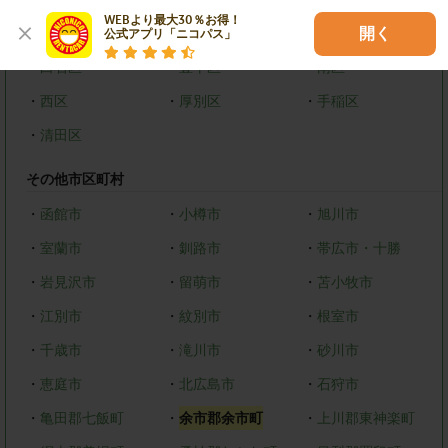
WEBより最大30％お得！

・
中央区
・
北区
・
東区
開く
公式アプリ「ニコパス」
・
白石区
・
豊平区
・
南区
・
西区
・
厚別区
・
手稲区
・
清田区
その他市区町村
・
函館市
・
小樽市
・
旭川市
・
室蘭市
・
釧路市
・
帯広市・十勝
・
岩見沢市
・
留萌市
・
苫小牧市
・
江別市
・
紋別市
・
根室市
・
千歳市
・
滝川市
・
砂川市
・
恵庭市
・
北広島市
・
石狩市
・
亀田郡七飯町
・
余市郡余市町
・
上川郡東神楽町