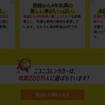
登録から4年未満の
潔」
新しい車がいっぱい♪
全
点検
と
登録から4年未満の新しいクルマ
を多数
全国47
心感と
導入し、快適な車両の提供を追求して
駅チカ
環境に
います。もちろん追加料金は0円です。
店舗で
用いた
す。
選ばれる理由を見る