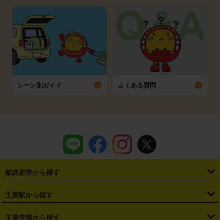
シーン別ガイド
よくある質問
都道府県から探す
・
北海道
・
青森県
・
岩手県
・
宮城県
・
秋田県
・
山形県
主要駅から探す
・
福島県
・
東京都
・
神奈川県
・
埼玉県
・
千葉県
・
茨城県
・
札幌駅
・
仙台駅
・
新宿駅
・
池袋駅
・
渋谷駅
・
東京駅
主要空港から探す