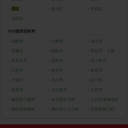
・
西区
・
厚別区
・
手稲区
・
清田区
その他市区町村
・
函館市
・
小樽市
・
旭川市
・
室蘭市
・
釧路市
・
帯広市・十勝
・
岩見沢市
・
留萌市
・
苫小牧市
・
江別市
・
紋別市
・
根室市
・
千歳市
・
滝川市
・
砂川市
・
恵庭市
・
北広島市
・
石狩市
・
亀田郡七飯町
・
余市郡余市町
・
上川郡東神楽町
・
網走郡美幌町
・
勇払郡むかわ町
・
目梨郡羅臼町