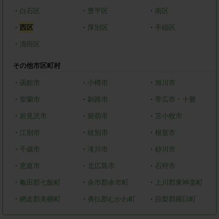
・
白石区
・
豊平区
・
南区
・
西区
・
厚別区
・
手稲区
・
清田区
その他市区町村
・
函館市
・
小樽市
・
旭川市
・
室蘭市
・
釧路市
・
帯広市・十勝
・
岩見沢市
・
留萌市
・
苫小牧市
・
江別市
・
紋別市
・
根室市
・
千歳市
・
滝川市
・
砂川市
・
恵庭市
・
北広島市
・
石狩市
・
亀田郡七飯町
・
余市郡余市町
・
上川郡東神楽町
・
網走郡美幌町
・
勇払郡むかわ町
・
目梨郡羅臼町