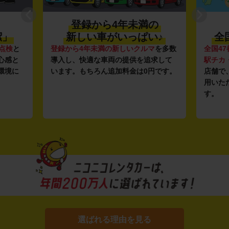
登録から4年未満の
潔」
新しい車がいっぱい♪
全
点検
と
登録から4年未満の新しいクルマ
を多数
全国47
心感と
導入し、快適な車両の提供を追求して
駅チカ
環境に
います。もちろん追加料金は0円です。
店舗で
用いた
す。
選ばれる理由を見る