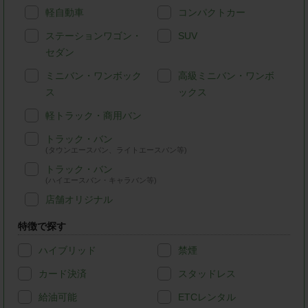
軽自動車
コンパクトカー
ステーションワゴン・
SUV
セダン
ミニバン・ワンボック
高級ミニバン・ワンボ
ス
ックス
軽トラック・商用バン
トラック・バン
(タウンエースバン、ライトエースバン等)
トラック・バン
(ハイエースバン・キャラバン等)
店舗オリジナル
特徴で探す
ハイブリッド
禁煙
カード決済
スタッドレス
給油可能
ETCレンタル