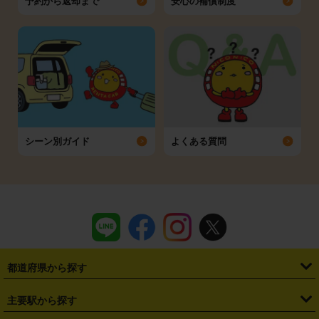
予約から返却まで
安心の補償制度
シーン別ガイド
よくある質問
都道府県から探す
・
北海道
・
青森県
・
岩手県
・
宮城県
・
秋田県
・
山形県
主要駅から探す
・
福島県
・
東京都
・
神奈川県
・
埼玉県
・
千葉県
・
茨城県