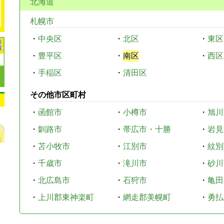
北海道
札幌市
・
中央区
・
北区
・
東区
・
豊平区
・
南区
・
西区
・
手稲区
・
清田区
その他市区町村
・
函館市
・
小樽市
・
旭川
・
釧路市
・
帯広市・十勝
・
岩見
・
苫小牧市
・
江別市
・
紋別
・
千歳市
・
滝川市
・
砂川
・
北広島市
・
石狩市
・
亀田
・
上川郡東神楽町
・
網走郡美幌町
・
勇払