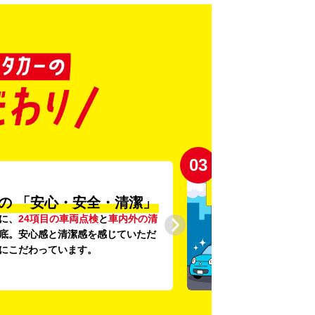
03
の
「安心・安全・清潔」
に、
24項目の車両点検
と
車内外の清
底。安心感と清潔感を感じていただ
にこだわっています。