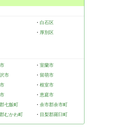
・
白石区
・
厚別区
市
・
室蘭市
沢市
・
留萌市
市
・
根室市
市
・
恵庭市
郡七飯町
・
余市郡余市町
郡むかわ町
・
目梨郡羅臼町