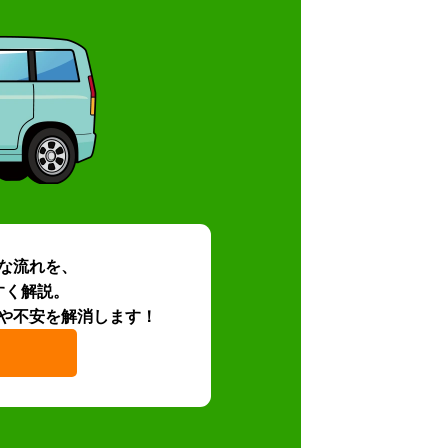
な流れを、
すく解説。
や不安を解消します！