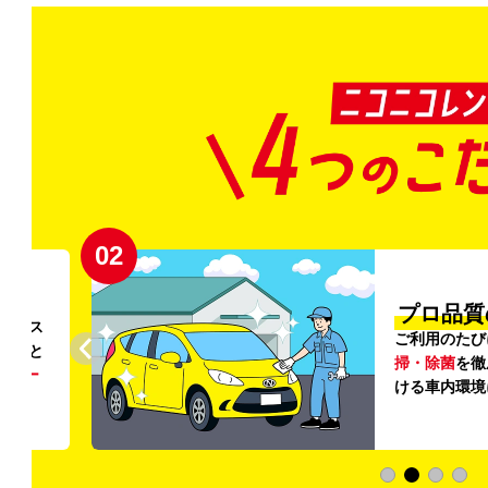
02
円〜
プロ品質
リンス
ご利用のたび
ること
掃・除菌
を徹
う
リー
ける車内環境