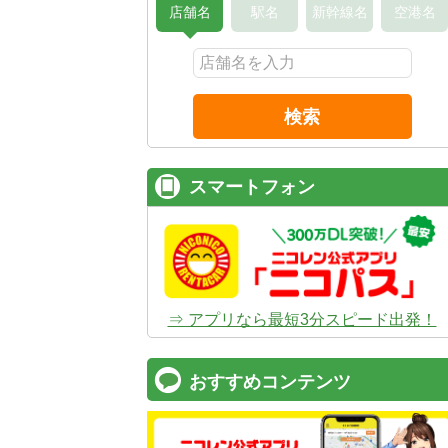
店舗名
駅名
新幹線名
空港名
検索
スマートフォン
⇒ アプリなら最短3分スピード出発！
おすすめコンテンツ