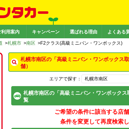
ご利用案内
キャンペーン
選ばれる理由
よくある
道
>
札幌市
>
南区
>
F2クラス(高級ミニバン・ワンボックス)
札幌市南区の「高級ミニバン・ワンボックス取
舗）
エリアで探す：
札幌市南区の「高級ミニバン・ワンボックス
覧
ご希望の条件に該当する店
条件を変更して再度検索