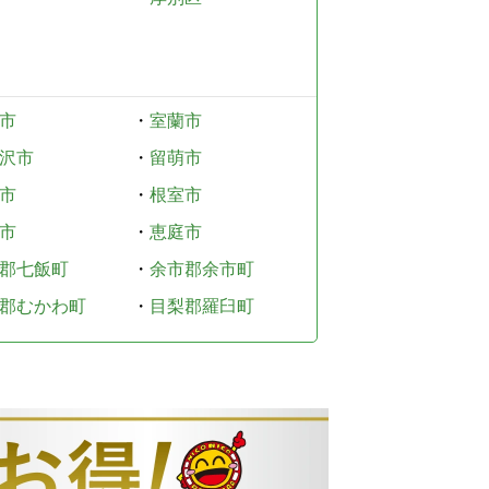
市
・
室蘭市
沢市
・
留萌市
市
・
根室市
市
・
恵庭市
郡七飯町
・
余市郡余市町
郡むかわ町
・
目梨郡羅臼町