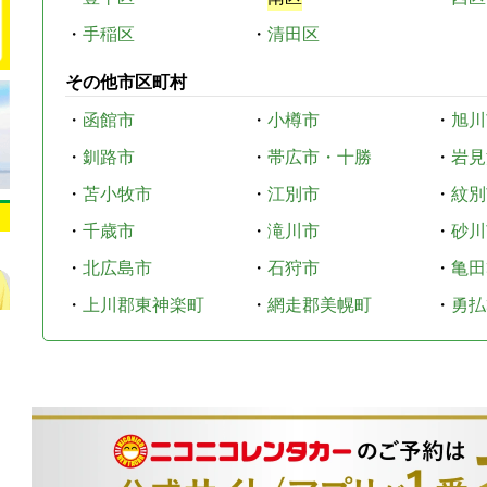
・
手稲区
・
清田区
その他市区町村
・
函館市
・
小樽市
・
旭川
・
釧路市
・
帯広市・十勝
・
岩見
・
苫小牧市
・
江別市
・
紋別
・
千歳市
・
滝川市
・
砂川
・
北広島市
・
石狩市
・
亀田
・
上川郡東神楽町
・
網走郡美幌町
・
勇払