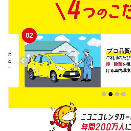
02
円〜
プロ品質
リンス
ご利用のたび
ること
掃・除菌
を徹
う
リー
ける車内環境