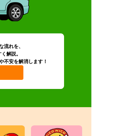
な流れを、
すく解説。
や不安を解消します！