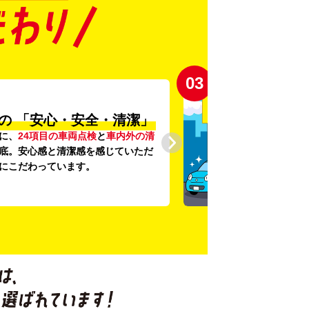
03
の
「安心・安全・清潔」
に、
24項目の車両点検
と
車内外の清
底。安心感と清潔感を感じていただ
にこだわっています。