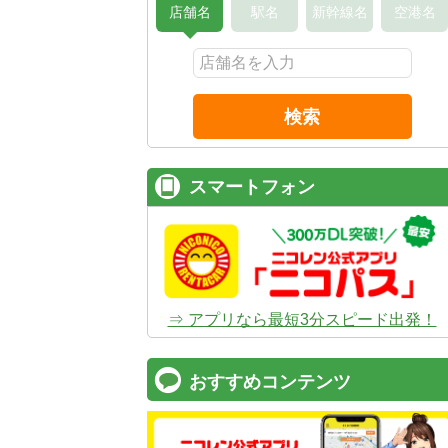
店舗名
駅名
新幹線名
空港名
検索
スマートフォン
⇒ アプリなら最短3分スピード出発！
おすすめコンテンツ