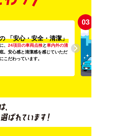
03
の
「安心・安全・清潔」
に、
24項目の車両点検
と
車内外の清
底。安心感と清潔感を感じていただ
にこだわっています。