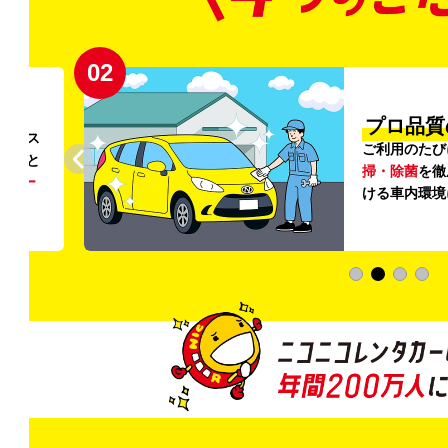
02
円〜
プロ品質
リンス
ご利用のたび
ること
掃・除菌
を徹
う
リー
ける車内環境