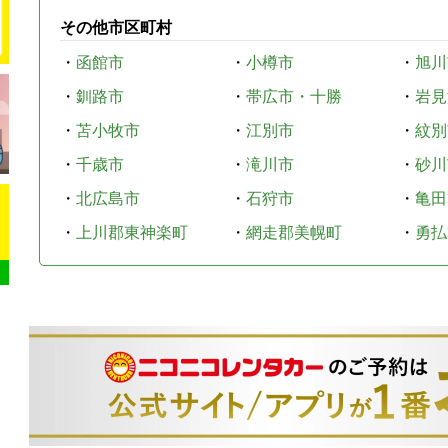
その他市区町村
・
函館市
・
小樽市
・
旭川
・
釧路市
・
帯広市・十勝
・
岩見
・
苫小牧市
・
江別市
・
紋別
・
千歳市
・
滝川市
・
砂川
・
北広島市
・
石狩市
・
亀田
・
上川郡東神楽町
・
網走郡美幌町
・
勇払