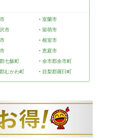
市
・
室蘭市
沢市
・
留萌市
市
・
根室市
市
・
恵庭市
郡七飯町
・
余市郡余市町
郡むかわ町
・
目梨郡羅臼町