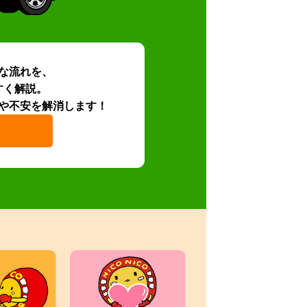
な流れを、
すく解説。
や不安を解消します！