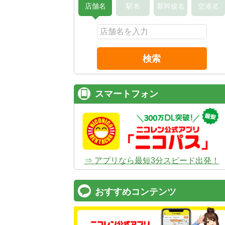
店舗名
駅名
新幹線名
空港名
検索
スマートフォン
⇒ アプリなら最短3分スピード出発！
おすすめコンテンツ