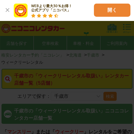
WEBより最大30％お得！

開く
公式アプリ「ニコパス」
店舗を探す
空車検索
車種・料金
ご利用案内
>
>
>
格安レンタカー予約「ニコレン」
北海道
千歳市
ウィークリーレンタル
千歳市の「ウィークリーレンタル取扱い」レンタカー
店舗一覧（5店舗）
エリアで探す：
検索
千歳市の「ウィークリーレンタル取扱い」ニコニコレ
ンタカー店舗一覧
「
マンスリー
」または「
ウィークリー
」レンタルをご希望の