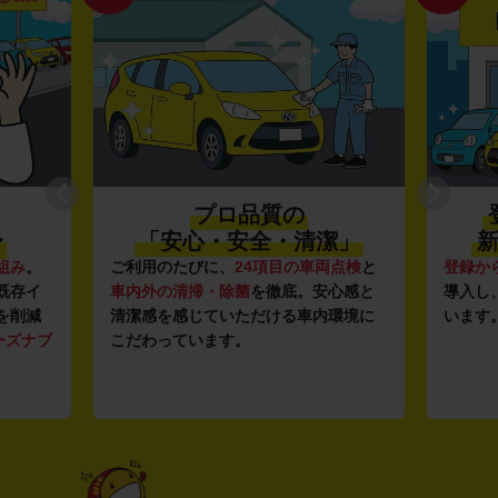
プロ品質の
〜
「安心・安全・清潔」
新
組み
。
ご利用のたびに、
24項目の車両点検
と
登録か
既存イ
車内外の清掃・除菌
を徹底。安心感と
導入し
を削減
清潔感を感じていただける車内環境に
います
ーズナブ
こだわっています。