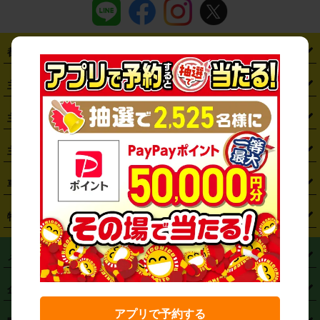
都道府県から探す
・
北海道
・
青森県
・
岩手県
・
宮城県
・
秋田県
・
山形県
主要駅から探す
・
福島県
・
東京都
・
神奈川県
・
埼玉県
・
千葉県
・
茨城県
・
札幌駅
・
仙台駅
・
新宿駅
・
池袋駅
・
渋谷駅
・
東京駅
主要空港から探す
・
栃木県
・
群馬県
・
山梨県
・
愛知県
・
静岡県
・
岐阜県
・
横浜駅
・
川崎駅
・
大宮駅
・
西船橋駅
・
柏駅
・
名古屋駅
・
新千歳空港
・
仙台空港
主要都市から探す
・
長野県
・
新潟県
・
富山県
・
石川県
・
福井県
・
大阪府
・
大阪駅
・
難波駅
・
三宮駅
・
京都駅
・
広島駅
・
博多駅
・
成田空港
・
羽田空港
・
兵庫県
・
京都府
・
滋賀県
・
和歌山県
・
奈良県
・
三重県
・
札幌市
・
仙台市
車種から探す
・
熊本駅
・
那覇空港駅
・
中部国際空港セントレア
・
関西国際空港
・
鳥取県
・
島根県
・
岡山県
・
広島県
・
山口県
・
徳島県
・
千葉市
・
さいたま市
・
軽自動車
・
コンパクトカー
・
ステーションワゴン・セダン
特徴から探す
・
大阪国際空港（伊丹空港）
・
神戸空港
・
香川県
・
愛媛県
・
高知県
・
福岡県
・
佐賀県
・
長崎県
・
横浜市
・
川崎市
・
ミニバン・ワンボックス
・
高級ミニバン・ワンボックス
・
SUV
・
岡山空港
・
徳島空港
・
ハイブリッド
・
宅配レンタカー
・
ETCカードレンタル
・
熊本県
・
大分県
・
宮崎県
・
鹿児島県
・
沖縄県
・
相模原市
・
新潟市
メニュー
・
軽トラック・商用バン
・
福岡空港
・
鹿児島空港
・
長期レンタル
・
深夜時間帯レンタル
・
免責補償プラス
・
静岡市
・
浜松市
・
・
トラック・バン
トップページ
・
はじめての方へ
・
ご利用案内
(タウンエースバン、ライトエースバン等)
企業情報
・
那覇空港
・
パーフェクト補償
・
スタッドレスタイヤ
・
直前予約
・
名古屋市
・
京都市
・
・
トラック・バン
ベストレート保証
・
予約から返却まで
・
・
店舗オリジナル
利用シーン別ガイ
(ハイエースバン・キャラバン等)
アプリで予約する
・
・
ニコパス(アプリ)
会社概要
・
ニュース
・
国際運転免許証
・
フランチャイズ募集
・
営業時間外返却サービス
・
個人情報保護