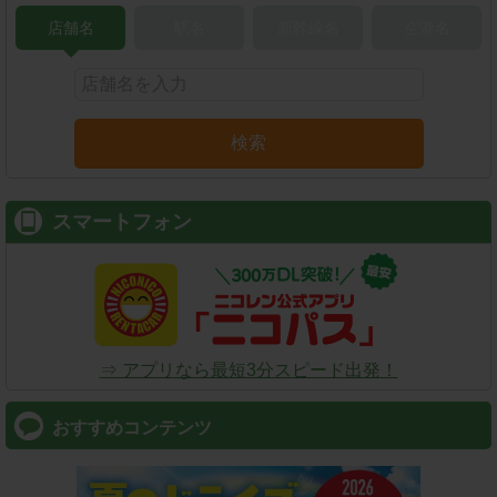
店舗名
駅名
新幹線名
空港名
検索
スマートフォン
⇒ アプリなら最短3分スピード出発！
おすすめコンテンツ