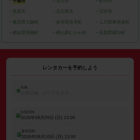
・
千歳市
・
滝川市
・
砂川市
・
恵庭市
・
北広島市
・
石狩市
・
亀田郡七飯町
・
余市郡余市町
・
上川郡東神楽町
・
網走郡美幌町
・
勇払郡むかわ町
・
目梨郡羅臼町
レンタカーを予約しよう
出発
出発店舗、エリアを入力
出発日時
2026年08月09日 (日)
13:00
返却日時
2026年08月10日 (月)
13:00