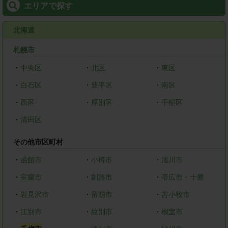
エリアで探す
北海道
札幌市
・
中央区
・
北区
・
東区
・
白石区
・
豊平区
・
南区
・
西区
・
厚別区
・
手稲区
・
清田区
その他市区町村
・
函館市
・
小樽市
・
旭川市
・
室蘭市
・
釧路市
・
帯広市・十勝
・
岩見沢市
・
留萌市
・
苫小牧市
・
江別市
・
紋別市
・
根室市