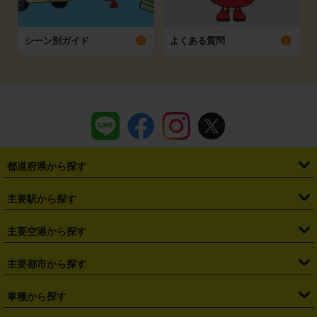
シーン別ガイド
よくある質問
都道府県から探す
・
北海道
・
青森県
・
岩手県
・
宮城県
・
秋田県
・
山形県
主要駅から探す
・
福島県
・
東京都
・
神奈川県
・
埼玉県
・
千葉県
・
茨城県
・
札幌駅
・
仙台駅
・
新宿駅
・
池袋駅
・
渋谷駅
・
東京駅
主要空港から探す
・
栃木県
・
群馬県
・
山梨県
・
愛知県
・
静岡県
・
岐阜県
・
横浜駅
・
川崎駅
・
大宮駅
・
西船橋駅
・
柏駅
・
名古屋駅
・
新千歳空港
・
仙台空港
主要都市から探す
・
長野県
・
新潟県
・
富山県
・
石川県
・
福井県
・
大阪府
・
大阪駅
・
難波駅
・
三宮駅
・
京都駅
・
広島駅
・
博多駅
・
成田空港
・
羽田空港
・
兵庫県
・
京都府
・
滋賀県
・
和歌山県
・
奈良県
・
三重県
・
札幌市
・
仙台市
車種から探す
・
熊本駅
・
那覇空港駅
・
中部国際空港セントレア
・
関西国際空港
・
鳥取県
・
島根県
・
岡山県
・
広島県
・
山口県
・
徳島県
・
千葉市
・
さいたま市