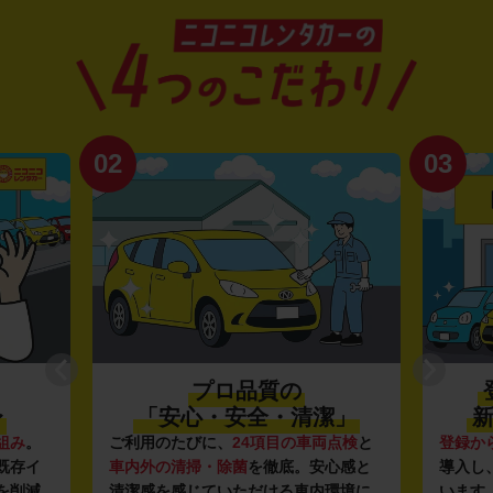
02
03
プロ品質の
〜
「安心・安全・清潔」
新
組み
。
ご利用のたびに、
24項目の車両点検
と
登録か
既存イ
車内外の清掃・除菌
を徹底。安心感と
導入し
を削減
清潔感を感じていただける車内環境に
います