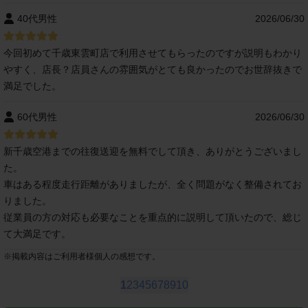
40代男性
2026/06/30
今回初めて千歳東雲町店で利用させてもらったのですが説明もわかり
やすく、店長？店員さんの雰囲気がとても良かったのでお世辞抜きで
満足でした。
60代男性
2026/06/30
新千歳空港までの往復送迎を無料でして頂き、ありがとうございまし
た。
車はある程度走行距離がありましたが、全く問題がなく整備されてお
りました。
従業員の方の対応も必要なことを重点的に説明して頂いたので、総じ
て大満足です。
※
掲載内容はご利用者様個人の感想です。
1
2
3
4
5
6
7
8
9
10