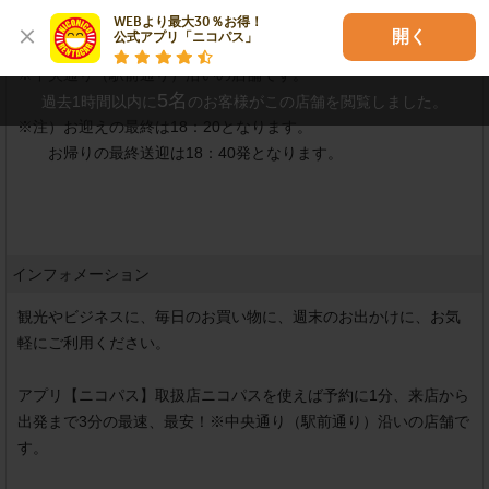
対応しておりません。　TEL：0123-21-9318

WEBより最大30％お得！

開く
公式アプリ「ニコパス」
※中央通り（駅前通り）沿いの店舗です。

5
名
過去1時間以内に
のお客様がこの店舗を閲覧しました。
※注）お迎えの最終は18：20となります。

　　お帰りの最終送迎は18：40発となります。

インフォメーション
観光やビジネスに、毎日のお買い物に、週末のお出かけに、お気
軽にご利用ください。

アプリ【ニコパス】取扱店ニコパスを使えば予約に1分、来店から
出発まで3分の最速、最安！※中央通り（駅前通り）沿いの店舗で
す。
