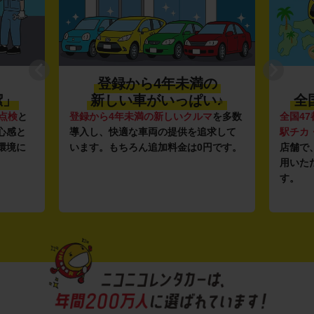
登録から4年未満の
潔」
新しい車がいっぱい♪
全
点検
と
登録から4年未満の新しいクルマ
を多数
全国47
心感と
導入し、快適な車両の提供を追求して
駅チカ
環境に
います。もちろん追加料金は0円です。
店舗で
用いた
す。