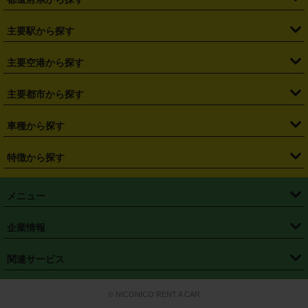
・
北海道
・
青森県
・
岩手県
・
宮城県
・
秋田県
・
山形県
主要駅から探す
・
福島県
・
東京都
・
神奈川県
・
埼玉県
・
千葉県
・
茨城県
・
札幌駅
・
仙台駅
・
新宿駅
・
池袋駅
・
渋谷駅
・
東京駅
主要空港から探す
・
栃木県
・
群馬県
・
山梨県
・
愛知県
・
静岡県
・
岐阜県
・
横浜駅
・
川崎駅
・
大宮駅
・
西船橋駅
・
柏駅
・
名古屋駅
・
新千歳空港
・
仙台空港
主要都市から探す
・
長野県
・
新潟県
・
富山県
・
石川県
・
福井県
・
大阪府
・
大阪駅
・
難波駅
・
三宮駅
・
京都駅
・
広島駅
・
博多駅
・
成田空港
・
羽田空港
・
兵庫県
・
京都府
・
滋賀県
・
和歌山県
・
奈良県
・
三重県
・
札幌市
・
仙台市
車種から探す
・
熊本駅
・
那覇空港駅
・
中部国際空港セントレア
・
関西国際空港
・
鳥取県
・
島根県
・
岡山県
・
広島県
・
山口県
・
徳島県
・
千葉市
・
さいたま市
・
軽自動車
・
コンパクトカー
・
ステーションワゴン・セダン
特徴から探す
・
大阪国際空港（伊丹空港）
・
神戸空港
・
香川県
・
愛媛県
・
高知県
・
福岡県
・
佐賀県
・
長崎県
・
横浜市
・
川崎市
・
ミニバン・ワンボックス
・
高級ミニバン・ワンボックス
・
SUV
・
岡山空港
・
徳島空港
・
ハイブリッド
・
宅配レンタカー
・
ETCカードレンタル
・
熊本県
・
大分県
・
宮崎県
・
鹿児島県
・
沖縄県
・
相模原市
・
新潟市
メニュー
・
軽トラック・商用バン
・
福岡空港
・
鹿児島空港
・
長期レンタル
・
深夜時間帯レンタル
・
免責補償プラス
・
静岡市
・
浜松市
・
・
トラック・バン
トップページ
・
はじめての方へ
・
ご利用案内
(タウンエースバン、ライトエースバン等)
企業情報
・
那覇空港
・
パーフェクト補償
・
スタッドレスタイヤ
・
直前予約
・
名古屋市
・
京都市
・
・
トラック・バン
ベストレート保証
・
予約から返却まで
・
・
店舗オリジナル
利用シーン別ガイ
(ハイエースバン・キャラバン等)
・
・
ニコパス(アプリ)
会社概要
・
ニュース
・
国際運転免許証
・
フランチャイズ募集
・
営業時間外返却サービス
・
個人情報保護
関連サービス
・
大阪市
・
堺市
ド
・
・
レッカー搬送サービス
カスタマーハラスメントに対する基本方針
・
神戸市
・
岡山市
・
・
車種・料金
カーリースなら「定額ニコノリパック」
・
店舗を探す
・
キャンペーン
© NICONICO RENT A CAR
・
特定商取引法に基づく表記
・
旅行業約款
・
広島市
・
北九州市
・
・
会員特典
超短期カーリースの「ニコリース」
・
選ばれる理由
・
安心・安全への取