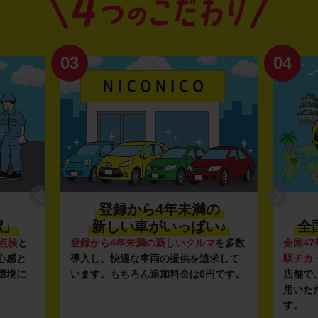
03
04
登録から4年未満の
潔」
新しい車がいっぱい♪
全
点検
と
登録から4年未満の新しいクルマ
を多数
全国47
心感と
導入し、快適な車両の提供を追求して
駅チカ
環境に
います。もちろん追加料金は0円です。
店舗で
用いた
す。