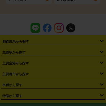
都道府県から探す
・
北海道
・
青森県
・
岩手県
・
宮城県
・
秋田県
・
山形県
主要駅から探す
・
福島県
・
東京都
・
神奈川県
・
埼玉県
・
千葉県
・
茨城県
・
札幌駅
・
仙台駅
・
新宿駅
・
池袋駅
・
渋谷駅
・
東京駅
主要空港から探す
・
栃木県
・
群馬県
・
山梨県
・
愛知県
・
静岡県
・
岐阜県
・
横浜駅
・
川崎駅
・
大宮駅
・
西船橋駅
・
柏駅
・
名古屋駅
・
新千歳空港
・
仙台空港
主要都市から探す
・
長野県
・
新潟県
・
富山県
・
石川県
・
福井県
・
大阪府
・
大阪駅
・
難波駅
・
三宮駅
・
京都駅
・
広島駅
・
博多駅
・
成田空港
・
羽田空港
・
兵庫県
・
京都府
・
滋賀県
・
和歌山県
・
奈良県
・
三重県
・
札幌市
・
仙台市
車種から探す
・
熊本駅
・
那覇空港駅
・
中部国際空港セントレア
・
関西国際空港
・
鳥取県
・
島根県
・
岡山県
・
広島県
・
山口県
・
徳島県
・
千葉市
・
さいたま市
・
軽自動車
・
コンパクトカー
・
ステーションワゴン・セダン
特徴から探す
・
大阪国際空港（伊丹空港）
・
神戸空港
・
香川県
・
愛媛県
・
高知県
・
福岡県
・
佐賀県
・
長崎県
・
横浜市
・
川崎市
・
ミニバン・ワンボックス
・
高級ミニバン・ワンボックス
・
SUV
・
岡山空港
・
徳島空港
・
ハイブリッド
・
宅配レンタカー
・
ETCカードレンタル