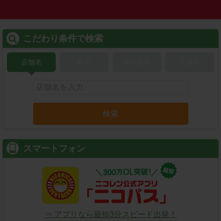
こだわり条件で検索
店舗名
駅名
新幹線名
空港名
検索
スマートフォン
⇒ アプリなら最短3分スピード出発！