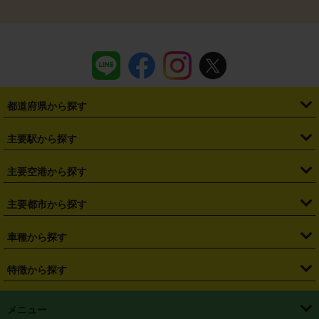
都道府県から探す
・
北海道
・
青森県
・
岩手県
・
宮城県
・
秋田県
・
山形県
主要駅から探す
・
福島県
・
東京都
・
神奈川県
・
埼玉県
・
千葉県
・
茨城県
・
札幌駅
・
仙台駅
・
新宿駅
・
池袋駅
・
渋谷駅
・
東京駅
主要空港から探す
・
栃木県
・
群馬県
・
山梨県
・
愛知県
・
静岡県
・
岐阜県
・
横浜駅
・
川崎駅
・
大宮駅
・
西船橋駅
・
柏駅
・
名古屋駅
・
新千歳空港
・
仙台空港
主要都市から探す
・
長野県
・
新潟県
・
富山県
・
石川県
・
福井県
・
大阪府
・
大阪駅
・
難波駅
・
三宮駅
・
京都駅
・
広島駅
・
博多駅
・
成田空港
・
羽田空港
・
兵庫県
・
京都府
・
滋賀県
・
和歌山県
・
奈良県
・
三重県
・
札幌市
・
仙台市
車種から探す
・
熊本駅
・
那覇空港駅
・
中部国際空港セントレア
・
関西国際空港
・
鳥取県
・
島根県
・
岡山県
・
広島県
・
山口県
・
徳島県
・
千葉市
・
さいたま市
・
軽自動車
・
コンパクトカー
・
ステーションワゴン・セダン
特徴から探す
・
大阪国際空港（伊丹空港）
・
神戸空港
・
香川県
・
愛媛県
・
高知県
・
福岡県
・
佐賀県
・
長崎県
・
横浜市
・
川崎市
・
ミニバン・ワンボックス
・
高級ミニバン・ワンボックス
・
SUV
・
岡山空港
・
徳島空港
・
ハイブリッド
・
宅配レンタカー
・
ETCカードレンタル
・
熊本県
・
大分県
・
宮崎県
・
鹿児島県
・
沖縄県
・
相模原市
・
新潟市
メニュー
・
軽トラック・商用バン
・
福岡空港
・
鹿児島空港