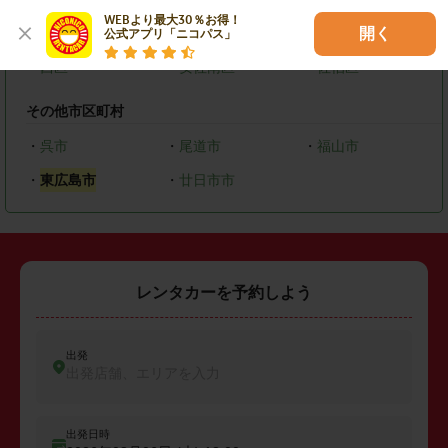
WEBより最大30％お得！

・
中区
・
東区
・
南区
開く
公式アプリ「ニコパス」
・
西区
・
安佐南区
・
佐伯区
その他市区町村
・
呉市
・
尾道市
・
福山市
・
東広島市
・
廿日市市
レンタカーを予約しよう
出発
出発店舗、エリアを入力
出発日時