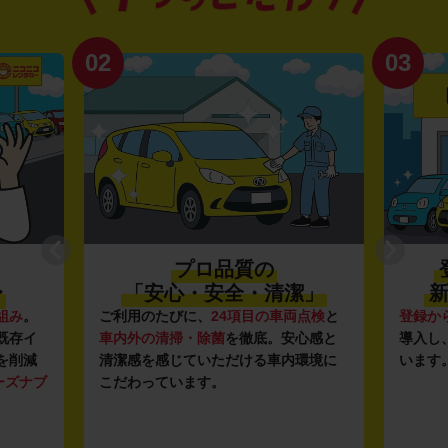
02
03
プロ品質の
〜
「安心・安全・清潔」
新
組み
。
ご利用のたびに、
24項目の車両点検
と
登録か
既存イ
車内外の清掃・除菌
を徹底。安心感と
導入し
を削減
清潔感を感じていただける車内環境に
います
ーズナブ
こだわっています。