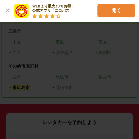
エリアで探す
WEBより最大30％お得！

開く
公式アプリ「ニコパス」
広島県
広島市
・
中区
・
東区
・
南区
・
西区
・
安佐南区
・
佐伯区
その他市区町村
・
呉市
・
尾道市
・
福山市
・
東広島市
・
廿日市市
レンタカーを予約しよう