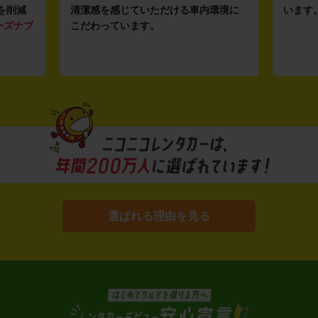
を削減
清潔感を感じていただける車内環境に
います
ーズナブ
こだわっています。
選ばれる理由を見る