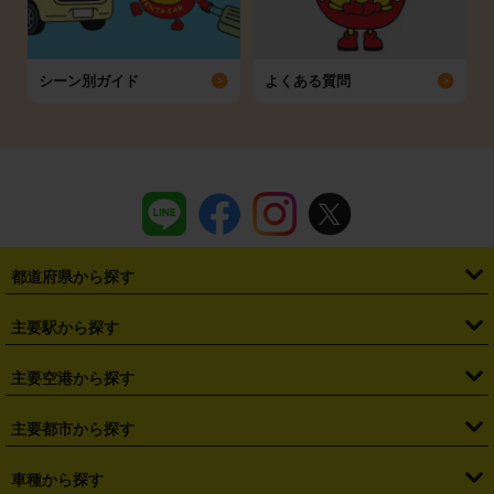
シーン別ガイド
よくある質問
都道府県から探す
・
北海道
・
青森県
・
岩手県
・
宮城県
・
秋田県
・
山形県
主要駅から探す
・
福島県
・
東京都
・
神奈川県
・
埼玉県
・
千葉県
・
茨城県
・
札幌駅
・
仙台駅
・
新宿駅
・
池袋駅
・
渋谷駅
・
東京駅
主要空港から探す
・
栃木県
・
群馬県
・
山梨県
・
愛知県
・
静岡県
・
岐阜県
・
横浜駅
・
川崎駅
・
大宮駅
・
西船橋駅
・
柏駅
・
名古屋駅
・
新千歳空港
・
仙台空港
主要都市から探す
・
長野県
・
新潟県
・
富山県
・
石川県
・
福井県
・
大阪府
・
大阪駅
・
難波駅
・
三宮駅
・
京都駅
・
広島駅
・
博多駅
・
成田空港
・
羽田空港
・
兵庫県
・
京都府
・
滋賀県
・
和歌山県
・
奈良県
・
三重県
・
札幌市
・
仙台市
車種から探す
・
熊本駅
・
那覇空港駅
・
中部国際空港セントレア
・
関西国際空港