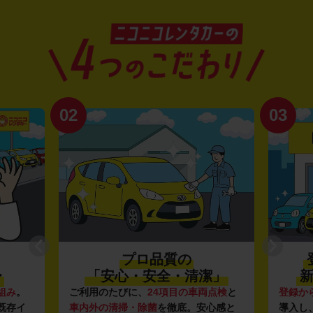
02
03
プロ品質の
〜
「安心・安全・清潔」
新
組み
。
ご利用のたびに、
24項目の車両点検
と
登録か
既存イ
車内外の清掃・除菌
を徹底。安心感と
導入し