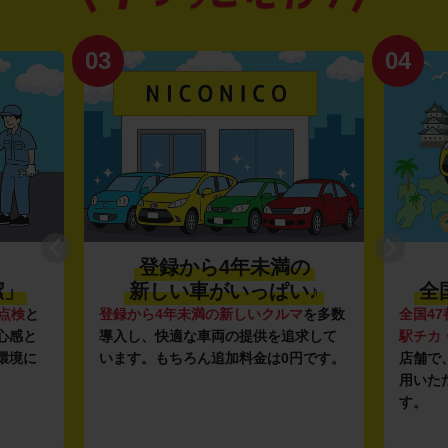
03
04
登録から4年未満の
潔」
新しい車がいっぱい♪
全
点検
と
登録から4年未満の新しいクルマ
を多数
全国47
心感と
導入し、快適な車両の提供を追求して
駅チカ
環境に
います。もちろん追加料金は0円です。
店舗で
用いた
す。