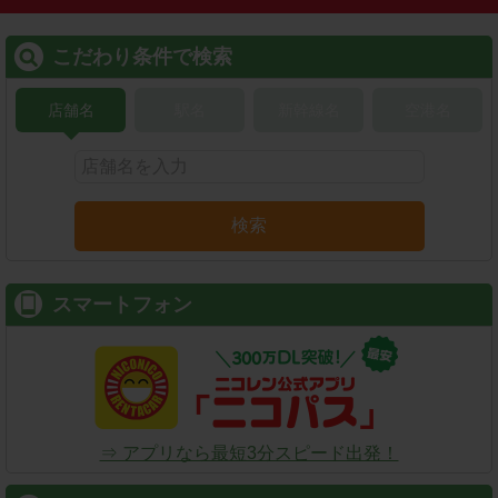
こだわり条件で検索
店舗名
駅名
新幹線名
空港名
検索
スマートフォン
⇒ アプリなら最短3分スピード出発！