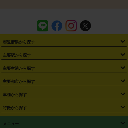
都道府県から探す
・
北海道
・
青森県
・
岩手県
・
宮城県
・
秋田県
・
山形県
主要駅から探す
・
福島県
・
東京都
・
神奈川県
・
埼玉県
・
千葉県
・
茨城県
・
札幌駅
・
仙台駅
・
新宿駅
・
池袋駅
・
渋谷駅
・
東京駅
主要空港から探す
・
栃木県
・
群馬県
・
山梨県
・
愛知県
・
静岡県
・
岐阜県
・
横浜駅
・
川崎駅
・
大宮駅
・
西船橋駅
・
柏駅
・
名古屋駅
・
新千歳空港
・
仙台空港
主要都市から探す
・
長野県
・
新潟県
・
富山県
・
石川県
・
福井県
・
大阪府
・
大阪駅
・
難波駅
・
三宮駅
・
京都駅
・
広島駅
・
博多駅
・
成田空港
・
羽田空港
・
兵庫県
・
京都府
・
滋賀県
・
和歌山県
・
奈良県
・
三重県
・
札幌市
・
仙台市
車種から探す
・
熊本駅
・
那覇空港駅
・
中部国際空港セントレア
・
関西国際空港
・
鳥取県
・
島根県
・
岡山県
・
広島県
・
山口県
・
徳島県
・
千葉市
・
さいたま市
・
軽自動車
・
コンパクトカー
・
ステーションワゴン・セダン
特徴から探す
・
大阪国際空港（伊丹空港）
・
神戸空港
・
香川県
・
愛媛県
・
高知県
・
福岡県
・
佐賀県
・
長崎県
・
横浜市
・
川崎市
・
ミニバン・ワンボックス
・
高級ミニバン・ワンボックス
・
SUV
・
岡山空港
・
徳島空港
・
ハイブリッド
・
宅配レンタカー
・
ETCカードレンタル
・
熊本県
・
大分県
・
宮崎県
・
鹿児島県
・
沖縄県
・
相模原市
・
新潟市
メニュー
・
軽トラック・商用バン
・
福岡空港
・
鹿児島空港
・
長期レンタル
・
深夜時間帯レンタル
・
免責補償プラス