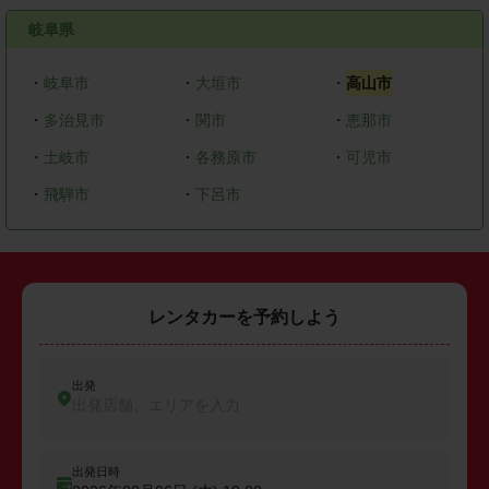
岐阜県
・
岐阜市
・
大垣市
・
高山市
・
多治見市
・
関市
・
恵那市
・
土岐市
・
各務原市
・
可児市
・
飛騨市
・
下呂市
レンタカーを予約しよう
出発
出発店舗、エリアを入力
出発日時