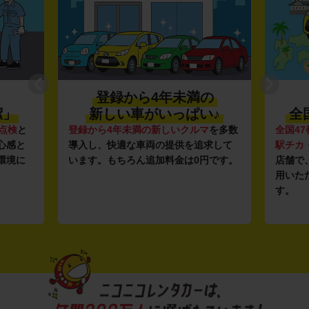
登録から4年未満の
潔」
新しい車がいっぱい♪
全
点検
と
登録から4年未満の新しいクルマ
を多数
全国47
心感と
導入し、快適な車両の提供を追求して
駅チカ
環境に
います。もちろん追加料金は0円です。
店舗で
用いた
す。