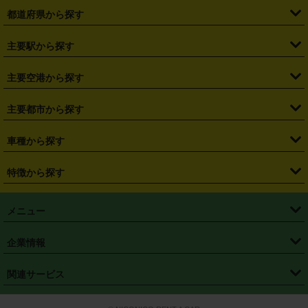
都道府県から探す
・
北海道
・
青森県
・
岩手県
・
宮城県
・
秋田県
・
山形県
主要駅から探す
・
福島県
・
東京都
・
神奈川県
・
埼玉県
・
千葉県
・
茨城県
・
札幌駅
・
仙台駅
・
新宿駅
・
池袋駅
・
渋谷駅
・
東京駅
主要空港から探す
・
栃木県
・
群馬県
・
山梨県
・
愛知県
・
静岡県
・
岐阜県
・
横浜駅
・
川崎駅
・
大宮駅
・
西船橋駅
・
柏駅
・
名古屋駅
・
新千歳空港
・
仙台空港
主要都市から探す
・
長野県
・
新潟県
・
富山県
・
石川県
・
福井県
・
大阪府
・
大阪駅
・
難波駅
・
三宮駅
・
京都駅
・
広島駅
・
博多駅
・
成田空港
・
羽田空港
・
兵庫県
・
京都府
・
滋賀県
・
和歌山県
・
奈良県
・
三重県
・
札幌市
・
仙台市
車種から探す
・
熊本駅
・
那覇空港駅
・
中部国際空港セントレア
・
関西国際空港
・
鳥取県
・
島根県
・
岡山県
・
広島県
・
山口県
・
徳島県
・
千葉市
・
さいたま市
・
軽自動車
・
コンパクトカー
・
ステーションワゴン・セダン
特徴から探す
・
大阪国際空港（伊丹空港）
・
神戸空港
・
香川県
・
愛媛県
・
高知県
・
福岡県
・
佐賀県
・
長崎県
・
横浜市
・
川崎市
・
ミニバン・ワンボックス
・
高級ミニバン・ワンボックス
・
SUV
・
岡山空港
・
徳島空港
・
ハイブリッド
・
宅配レンタカー
・
ETCカードレンタル
・
熊本県
・
大分県
・
宮崎県
・
鹿児島県
・
沖縄県
・
相模原市
・
新潟市
メニュー
・
軽トラック・商用バン
・
福岡空港
・
鹿児島空港
・
長期レンタル
・
深夜時間帯レンタル
・
免責補償プラス
・
静岡市
・
浜松市
・
・
トラック・バン
トップページ
・
はじめての方へ
・
ご利用案内
(タウンエースバン、ライトエースバン等)
企業情報
・
那覇空港
・
パーフェクト補償
・
スタッドレスタイヤ
・
直前予約
・
名古屋市
・
京都市
・
・
トラック・バン
ベストレート保証
・
予約から返却まで
・
・
店舗オリジナル
利用シーン別ガイ
(ハイエースバン・キャラバン等)
・
・
ニコパス(アプリ)
会社概要
・
ニュース
・
国際運転免許証
・
フランチャイズ募集
・
営業時間外返却サービス
・
個人情報保護
関連サービス
・
大阪市
・
堺市
ド
・
・
レッカー搬送サービス
カスタマーハラスメントに対する基本方針
・
神戸市
・
岡山市
・
・
車種・料金
カーリースなら「定額ニコノリパック」
・
店舗を探す
・
キャンペーン