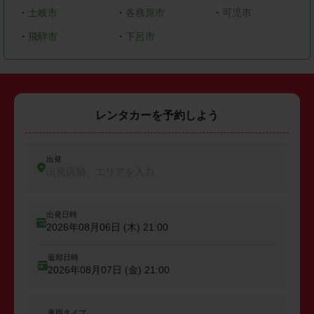
・
土岐市
・
各務原市
・
可児市
・
飛騨市
・
下呂市
レンタカーを予約しよう
出発
出発店舗、エリアを入力
出発日時
2026年08月06日 (木)
21:00
返却日時
2026年08月07日 (金)
21:00
車両タイプ