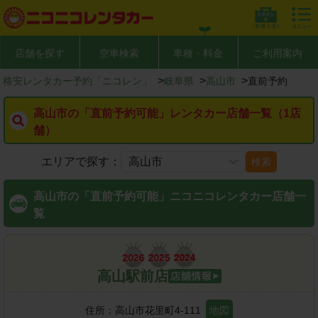
店舗を探す
空車検索
車種・料金
ご利用案内
>
>
>
格安レンタカー予約「ニコレン」
岐阜県
高山市
直前予約
高山市の「直前予約可能」レンタカー店舗一覧（1店
舗）
エリアで探す：
検索
高山市の「直前予約可能」ニコニコレンタカー店舗一
覧
高山駅前店
住所：
高山市花里町4-111
地図