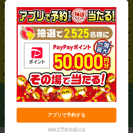
都道府県から探す
・
北海道
・
青森県
・
岩手県
・
宮城県
・
秋田県
・
山形県
主要駅から探す
・
福島県
・
東京都
・
神奈川県
・
埼玉県
・
千葉県
・
茨城県
・
札幌駅
・
仙台駅
・
新宿駅
・
池袋駅
・
渋谷駅
・
東京駅
主要空港から探す
・
栃木県
・
群馬県
・
山梨県
・
愛知県
・
静岡県
・
岐阜県
・
横浜駅
・
川崎駅
・
大宮駅
・
西船橋駅
・
柏駅
・
名古屋駅
・
新千歳空港
・
仙台空港
主要都市から探す
・
長野県
・
新潟県
・
富山県
・
石川県
・
福井県
・
大阪府
・
大阪駅
・
難波駅
・
三宮駅
・
京都駅
・
広島駅
・
博多駅
・
成田空港
・
羽田空港
・
兵庫県
・
京都府
・
滋賀県
・
和歌山県
・
奈良県
・
三重県
・
札幌市
・
仙台市
車種から探す
・
熊本駅
・
那覇空港駅
・
中部国際空港セントレア
・
関西国際空港
・
鳥取県
・
島根県
・
岡山県
・
広島県
・
山口県
・
徳島県
・
千葉市
・
さいたま市
・
軽自動車
・
コンパクトカー
・
ステーションワゴン・セダン
特徴から探す
・
大阪国際空港（伊丹空港）
・
神戸空港
・
香川県
・
愛媛県
・
高知県
・
福岡県
・
佐賀県
・
長崎県
・
横浜市
・
川崎市
・
ミニバン・ワンボックス
・
高級ミニバン・ワンボックス
・
SUV
・
岡山空港
・
徳島空港
・
ハイブリッド
・
宅配レンタカー
・
ETCカードレンタル
・
熊本県
・
大分県
・
宮崎県
・
鹿児島県
・
沖縄県
・
相模原市
・
新潟市
メニュー
・
軽トラック・商用バン
・
福岡空港
・
鹿児島空港
・
長期レンタル
・
深夜時間帯レンタル
・
免責補償プラス
・
静岡市
・
浜松市
・
・
トラック・バン
トップページ
・
はじめての方へ
・
ご利用案内
(タウンエースバン、ライトエースバン等)
企業情報
・
那覇空港
・
パーフェクト補償
・
スタッドレスタイヤ
・
直前予約
・
名古屋市
・
京都市
・
・
トラック・バン
ベストレート保証
・
予約から返却まで
・
・
店舗オリジナル
利用シーン別ガイ
(ハイエースバン・キャラバン等)
アプリで予約する
・
・
ニコパス(アプリ)
会社概要
・
ニュース
・
国際運転免許証
・
フランチャイズ募集
・
営業時間外返却サービス
・
個人情報保護
関連サービス
・
大阪市
・
堺市
ド
・
・
レッカー搬送サービス
カスタマーハラスメントに対する基本方針
・
神戸市
・
岡山市
・
・
車種・料金
カーリースなら「定額ニコノリパック」
・
店舗を探す
・
キャンペーン
Webで予約を続ける