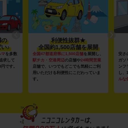
の
利便性抜群★
♪
全国約1,500店舗を展開
マ
を多数
全国47都道府県に1,500店舗
を展開し、
安さの
求して
駅チカ・空港周辺
の店舗や
24時間営業
ガソリ
円です。
店舗で、いつでもどこでも気軽にご利
ンフラ
用いただける利便性にこだわっていま
し、12
す。
ルな価