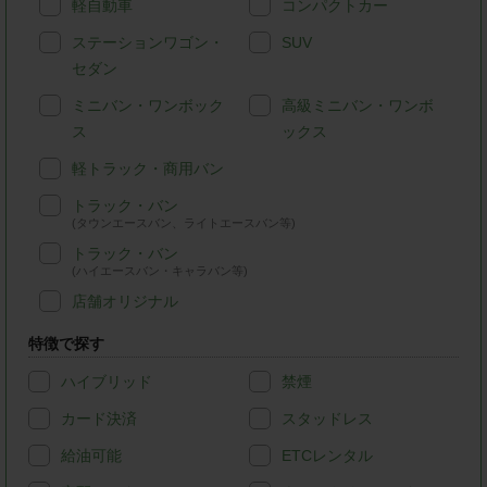
軽自動車
コンパクトカー
ステーションワゴン・
SUV
セダン
ミニバン・ワンボック
高級ミニバン・ワンボ
ス
ックス
軽トラック・商用バン
トラック・バン
(タウンエースバン、ライトエースバン等)
トラック・バン
(ハイエースバン・キャラバン等)
店舗オリジナル
特徴で探す
ハイブリッド
禁煙
カード決済
スタッドレス
給油可能
ETCレンタル