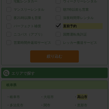
宅配レンタカー
ウィークリーレンタル
マンスリーレンタル
朝7時以前も営業
夜21時以降も営業
深夜時間帯レンタル
パーフェクト補償
直前予約
ニコパス（アプリ）
国際運転免許証
営業時間外返却サービス
レッカー搬送サービス
絞り込む
エリアで探す
岐阜県
・
岐阜市
・
大垣市
・
高山市
・
多治見市
・
関市
・
恵那市