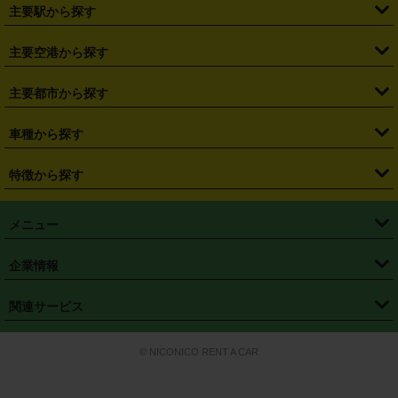
・
北海道
・
青森県
・
岩手県
・
宮城県
・
秋田県
・
山形県
主要駅から探す
・
福島県
・
東京都
・
神奈川県
・
埼玉県
・
千葉県
・
茨城県
・
札幌駅
・
仙台駅
・
新宿駅
・
池袋駅
・
渋谷駅
・
東京駅
主要空港から探す
・
栃木県
・
群馬県
・
山梨県
・
愛知県
・
静岡県
・
岐阜県
・
横浜駅
・
川崎駅
・
大宮駅
・
西船橋駅
・
柏駅
・
名古屋駅
・
新千歳空港
・
仙台空港
主要都市から探す
・
長野県
・
新潟県
・
富山県
・
石川県
・
福井県
・
大阪府
・
大阪駅
・
難波駅
・
三宮駅
・
京都駅
・
広島駅
・
博多駅
・
成田空港
・
羽田空港
・
兵庫県
・
京都府
・
滋賀県
・
和歌山県
・
奈良県
・
三重県
・
札幌市
・
仙台市
車種から探す
・
熊本駅
・
那覇空港駅
・
中部国際空港セントレア
・
関西国際空港
・
鳥取県
・
島根県
・
岡山県
・
広島県
・
山口県
・
徳島県
・
千葉市
・
さいたま市
・
軽自動車
・
コンパクトカー
・
ステーションワゴン・セダン
特徴から探す
・
大阪国際空港（伊丹空港）
・
神戸空港
・
香川県
・
愛媛県
・
高知県
・
福岡県
・
佐賀県
・
長崎県
・
横浜市
・
川崎市
・
ミニバン・ワンボックス
・
高級ミニバン・ワンボックス
・
SUV
・
岡山空港
・
徳島空港
・
ハイブリッド
・
宅配レンタカー
・
ETCカードレンタル
・
熊本県
・
大分県
・
宮崎県
・
鹿児島県
・
沖縄県
・
相模原市
・
新潟市
メニュー
・
軽トラック・商用バン
・
福岡空港
・
鹿児島空港
・
長期レンタル
・
深夜時間帯レンタル
・
免責補償プラス
・
静岡市
・
浜松市
・
・
トラック・バン
トップページ
・
はじめての方へ
・
ご利用案内
(タウンエースバン、ライトエースバン等)
企業情報
・
那覇空港
・
パーフェクト補償
・
スタッドレスタイヤ
・
直前予約
・
名古屋市
・
京都市
・
・
トラック・バン
ベストレート保証
・
予約から返却まで
・
・
店舗オリジナル
利用シーン別ガイ
(ハイエースバン・キャラバン等)
・
・
ニコパス(アプリ)
会社概要
・
ニュース
・
国際運転免許証
・
フランチャイズ募集
・
営業時間外返却サービス
・
個人情報保護
関連サービス
・
大阪市
・
堺市
ド
・
・
レッカー搬送サービス
カスタマーハラスメントに対する基本方針
・
神戸市
・
岡山市
・
・
車種・料金
カーリースなら「定額ニコノリパック」
・
店舗を探す
・
キャンペーン
© NICONICO RENT A CAR
・
特定商取引法に基づく表記
・
旅行業約款
・
広島市
・
北九州市
・
・
会員特典
超短期カーリースの「ニコリース」
・
選ばれる理由
・
安心・安全への取
り組み
・
福岡市
・
熊本市