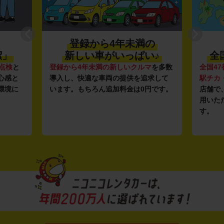
登録から4年未満の
潔」
新しい車がいっぱい♪
全
点検
と
登録から4年未満の新しいクルマ
を多数
全国47
心感と
導入し、快適な車両の提供を追求して
駅チカ
環境に
います。もちろん追加料金は0円です。
店舗で
用いた
す。