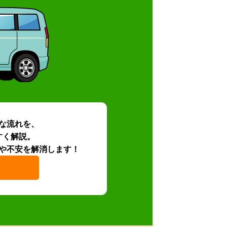
な流れを、
すく解説。
や不安を解消します！