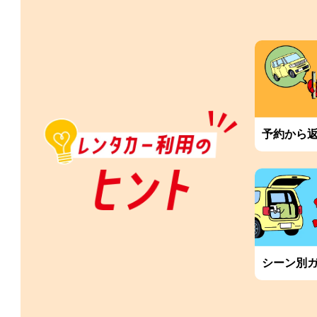
予約から
シーン別