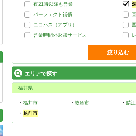
夜21時以降も営業
パーフェクト補償
ニコパス（アプリ）
営業時間外返却サービス
絞り込む
エリアで探す
福井県
・
福井市
・
敦賀市
・
鯖江
・
越前市