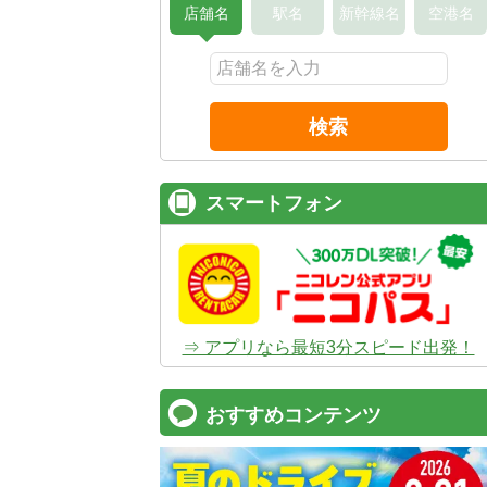
店舗名
駅名
新幹線名
空港名
検索
スマートフォン
⇒ アプリなら最短3分スピード出発！
おすすめコンテンツ