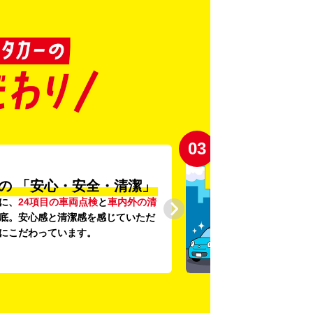
03
の
「安心・安全・清潔」
に、
24項目の車両点検
と
車内外の清
底。安心感と清潔感を感じていただ
にこだわっています。