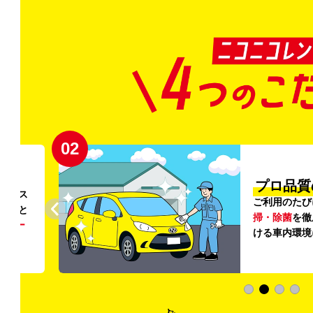
02
円〜
プロ品質
リンス
ご利用のたび
ること
掃・除菌
を徹
う
リー
ける車内環境