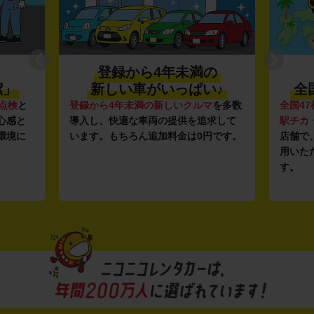
登録から4年未満の
潔」
新しい車がいっぱい♪
全
点検
と
登録から4年未満の新しいクルマ
を多数
全国47
心感と
導入し、快適な車両の提供を追求して
駅チカ
環境に
います。もちろん追加料金は0円です。
店舗で
用いた
す。