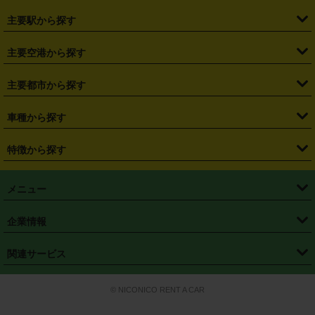
・
北海道
・
青森県
・
岩手県
・
宮城県
・
秋田県
・
山形県
主要駅から探す
・
福島県
・
東京都
・
神奈川県
・
埼玉県
・
千葉県
・
茨城県
・
札幌駅
・
仙台駅
・
新宿駅
・
池袋駅
・
渋谷駅
・
東京駅
主要空港から探す
・
栃木県
・
群馬県
・
山梨県
・
愛知県
・
静岡県
・
岐阜県
・
横浜駅
・
川崎駅
・
大宮駅
・
西船橋駅
・
柏駅
・
名古屋駅
・
新千歳空港
・
仙台空港
主要都市から探す
・
長野県
・
新潟県
・
富山県
・
石川県
・
福井県
・
大阪府
・
大阪駅
・
難波駅
・
三宮駅
・
京都駅
・
広島駅
・
博多駅
・
成田空港
・
羽田空港
・
兵庫県
・
京都府
・
滋賀県
・
和歌山県
・
奈良県
・
三重県
・
札幌市
・
仙台市
車種から探す
・
熊本駅
・
那覇空港駅
・
中部国際空港セントレア
・
関西国際空港
・
鳥取県
・
島根県
・
岡山県
・
広島県
・
山口県
・
徳島県
・
千葉市
・
さいたま市
・
軽自動車
・
コンパクトカー
・
ステーションワゴン・セダン
特徴から探す
・
大阪国際空港（伊丹空港）
・
神戸空港
・
香川県
・
愛媛県
・
高知県
・
福岡県
・
佐賀県
・
長崎県
・
横浜市
・
川崎市
・
ミニバン・ワンボックス
・
高級ミニバン・ワンボックス
・
SUV
・
岡山空港
・
徳島空港
・
ハイブリッド
・
宅配レンタカー
・
ETCカードレンタル
・
熊本県
・
大分県
・
宮崎県
・
鹿児島県
・
沖縄県
・
相模原市
・
新潟市
メニュー
・
軽トラック・商用バン
・
福岡空港
・
鹿児島空港
・
長期レンタル
・
深夜時間帯レンタル
・
免責補償プラス
・
静岡市
・
浜松市
・
・
トラック・バン
トップページ
・
はじめての方へ
・
ご利用案内
(タウンエースバン、ライトエースバン等)
企業情報
・
那覇空港
・
パーフェクト補償
・
スタッドレスタイヤ
・
直前予約
・
名古屋市
・
京都市
・
・
トラック・バン
ベストレート保証
・
予約から返却まで
・
・
店舗オリジナル
利用シーン別ガイ
(ハイエースバン・キャラバン等)
・
・
ニコパス(アプリ)
会社概要
・
ニュース
・
国際運転免許証
・
フランチャイズ募集
・
営業時間外返却サービス
・
個人情報保護
関連サービス
・
大阪市
・
堺市
ド
・
・
レッカー搬送サービス
カスタマーハラスメントに対する基本方針
・
神戸市
・
岡山市
・
・
車種・料金
カーリースなら「定額ニコノリパック」
・
店舗を探す
・
キャンペーン
© NICONICO RENT A CAR
・
特定商取引法に基づく表記
・
旅行業約款
・
広島市
・
北九州市
・
・
会員特典
超短期カーリースの「ニコリース」
・
選ばれる理由
・
安心・安全への取