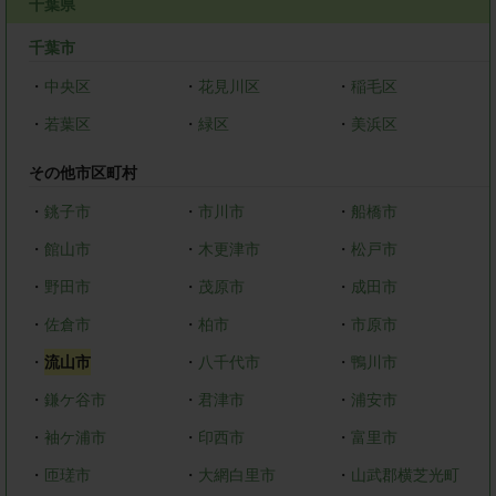
千葉県
千葉市
・
中央区
・
花見川区
・
稲毛区
・
若葉区
・
緑区
・
美浜区
その他市区町村
・
銚子市
・
市川市
・
船橋市
・
館山市
・
木更津市
・
松戸市
・
野田市
・
茂原市
・
成田市
・
佐倉市
・
柏市
・
市原市
・
流山市
・
八千代市
・
鴨川市
・
鎌ケ谷市
・
君津市
・
浦安市
・
袖ケ浦市
・
印西市
・
富里市
・
匝瑳市
・
大網白里市
・
山武郡横芝光町