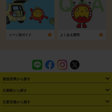
シーン別ガイド
よくある質問
都道府県から探す
・
北海道
・
青森県
・
岩手県
・
宮城県
・
秋田県
・
山形県
主要駅から探す
・
福島県
・
東京都
・
神奈川県
・
埼玉県
・
千葉県
・
茨城県
・
札幌駅
・
仙台駅
・
新宿駅
・
池袋駅
・
渋谷駅
・
東京駅
主要空港から探す
・
栃木県
・
群馬県
・
山梨県
・
愛知県
・
静岡県
・
岐阜県
・
横浜駅
・
川崎駅
・
大宮駅
・
西船橋駅
・
柏駅
・
名古屋駅
・
新千歳空港
・
仙台空港