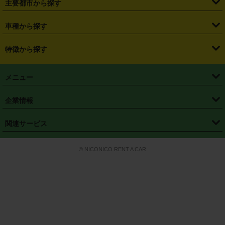
主要都市から探す
・
長野県
・
新潟県
・
富山県
・
石川県
・
福井県
・
大阪府
・
大阪駅
・
難波駅
・
三宮駅
・
京都駅
・
広島駅
・
博多駅
・
成田空港
・
羽田空港
・
兵庫県
・
京都府
・
滋賀県
・
和歌山県
・
奈良県
・
三重県
・
札幌市
・
仙台市
車種から探す
・
熊本駅
・
那覇空港駅
・
中部国際空港セントレア
・
関西国際空港
・
鳥取県
・
島根県
・
岡山県
・
広島県
・
山口県
・
徳島県
・
千葉市
・
さいたま市
・
軽自動車
・
コンパクトカー
・
ステーションワゴン・セダン
特徴から探す
・
大阪国際空港（伊丹空港）
・
神戸空港
・
香川県
・
愛媛県
・
高知県
・
福岡県
・
佐賀県
・
長崎県
・
横浜市
・
川崎市
・
ミニバン・ワンボックス
・
高級ミニバン・ワンボックス
・
SUV
・
岡山空港
・
徳島空港
・
ハイブリッド
・
宅配レンタカー
・
ETCカードレンタル
・
熊本県
・
大分県
・
宮崎県
・
鹿児島県
・
沖縄県
・
相模原市
・
新潟市
メニュー
・
軽トラック・商用バン
・
福岡空港
・
鹿児島空港
・
長期レンタル
・
深夜時間帯レンタル
・
免責補償プラス
・
静岡市
・
浜松市
・
・
トラック・バン
トップページ
・
はじめての方へ
・
ご利用案内
(タウンエースバン、ライトエースバン等)
企業情報
・
那覇空港
・
パーフェクト補償
・
スタッドレスタイヤ
・
直前予約
・
名古屋市
・
京都市
・
・
トラック・バン
ベストレート保証
・
予約から返却まで
・
・
店舗オリジナル
利用シーン別ガイ
(ハイエースバン・キャラバン等)
・
・
ニコパス(アプリ)
会社概要
・
ニュース
・
国際運転免許証
・
フランチャイズ募集
・
営業時間外返却サービス
・
個人情報保護
関連サービス
・
大阪市
・
堺市
ド
・
・
レッカー搬送サービス
カスタマーハラスメントに対する基本方針
・
神戸市
・
岡山市
・
・
車種・料金
カーリースなら「定額ニコノリパック」
・
店舗を探す
・
キャンペーン
© NICONICO RENT A CAR
・
特定商取引法に基づく表記
・
旅行業約款
・
広島市
・
北九州市
・
・
会員特典
超短期カーリースの「ニコリース」
・
選ばれる理由
・
安心・安全への取
り組み
・
福岡市
・
熊本市
・
清潔・快適な車内
・
徹底した車両点検
・
新しいクルマ
空間
・
お客様の声
・
お客様大賞
・
よくある質問