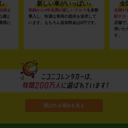
潔」
新しい車がいっぱい♪
全
点検
と
登録から4年未満の新しいクルマ
を多数
全国47
心感と
導入し、快適な車両の提供を追求して
駅チカ
環境に
います。もちろん追加料金は0円です。
店舗で
用いた
す。
選ばれる理由を見る