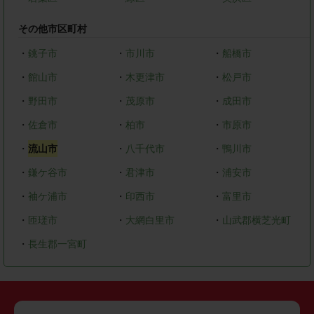
その他市区町村
・
銚子市
・
市川市
・
船橋市
・
館山市
・
木更津市
・
松戸市
・
野田市
・
茂原市
・
成田市
・
佐倉市
・
柏市
・
市原市
・
流山市
・
八千代市
・
鴨川市
・
鎌ケ谷市
・
君津市
・
浦安市
・
袖ケ浦市
・
印西市
・
富里市
・
匝瑳市
・
大網白里市
・
山武郡横芝光町
・
長生郡一宮町