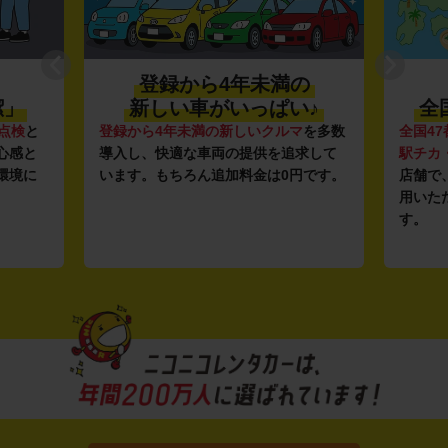
登録から4年未満の
潔」
新しい車がいっぱい♪
全
点検
と
登録から4年未満の新しいクルマ
を多数
全国47
心感と
導入し、快適な車両の提供を追求して
駅チカ
環境に
います。もちろん追加料金は0円です。
店舗で
用いた
す。