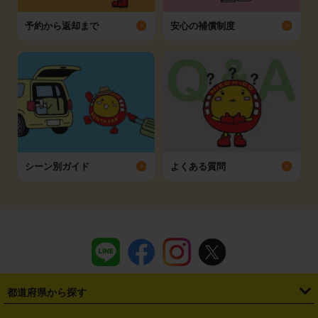
予約から返却まで
安心の補償制度
シーン別ガイド
よくある質問
都道府県から探す
・
北海道
・
青森県
・
岩手県
・
宮城県
・
秋田県
・
山形県