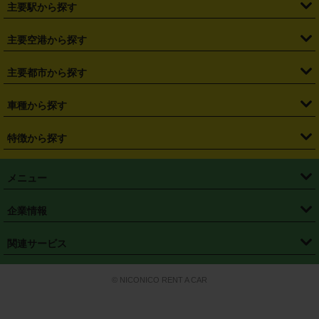
主要駅から探す
・
福島県
・
東京都
・
神奈川県
・
埼玉県
・
千葉県
・
茨城県
・
札幌駅
・
仙台駅
・
新宿駅
・
池袋駅
・
渋谷駅
・
東京駅
主要空港から探す
・
栃木県
・
群馬県
・
山梨県
・
愛知県
・
静岡県
・
岐阜県
・
横浜駅
・
川崎駅
・
大宮駅
・
西船橋駅
・
柏駅
・
名古屋駅
・
新千歳空港
・
仙台空港
主要都市から探す
・
長野県
・
新潟県
・
富山県
・
石川県
・
福井県
・
大阪府
・
大阪駅
・
難波駅
・
三宮駅
・
京都駅
・
広島駅
・
博多駅
・
成田空港
・
羽田空港
・
兵庫県
・
京都府
・
滋賀県
・
和歌山県
・
奈良県
・
三重県
・
札幌市
・
仙台市
車種から探す
・
熊本駅
・
那覇空港駅
・
中部国際空港セントレア
・
関西国際空港
・
鳥取県
・
島根県
・
岡山県
・
広島県
・
山口県
・
徳島県
・
千葉市
・
さいたま市
・
軽自動車
・
コンパクトカー
・
ステーションワゴン・セダン
特徴から探す
・
大阪国際空港（伊丹空港）
・
神戸空港
・
香川県
・
愛媛県
・
高知県
・
福岡県
・
佐賀県
・
長崎県
・
横浜市
・
川崎市
・
ミニバン・ワンボックス
・
高級ミニバン・ワンボックス
・
SUV
・
岡山空港
・
徳島空港
・
ハイブリッド
・
宅配レンタカー
・
ETCカードレンタル
・
熊本県
・
大分県
・
宮崎県
・
鹿児島県
・
沖縄県
・
相模原市
・
新潟市
メニュー
・
軽トラック・商用バン
・
福岡空港
・
鹿児島空港
・
長期レンタル
・
深夜時間帯レンタル
・
免責補償プラス
・
静岡市
・
浜松市
・
・
トラック・バン
トップページ
・
はじめての方へ
・
ご利用案内
(タウンエースバン、ライトエースバン等)
企業情報
・
那覇空港
・
パーフェクト補償
・
スタッドレスタイヤ
・
直前予約
・
名古屋市
・
京都市
・
・
トラック・バン
ベストレート保証
・
予約から返却まで
・
・
店舗オリジナル
利用シーン別ガイ
(ハイエースバン・キャラバン等)
・
・
ニコパス(アプリ)
会社概要
・
ニュース
・
国際運転免許証
・
フランチャイズ募集
・
営業時間外返却サービス
・
個人情報保護
関連サービス
・
大阪市
・
堺市
ド
・
・
レッカー搬送サービス
カスタマーハラスメントに対する基本方針
・
神戸市
・
岡山市
・
・
車種・料金
カーリースなら「定額ニコノリパック」
・
店舗を探す
・
キャンペーン
© NICONICO RENT A CAR
・
特定商取引法に基づく表記
・
旅行業約款
・
広島市
・
北九州市
・
・
会員特典
超短期カーリースの「ニコリース」
・
選ばれる理由
・
安心・安全への取
り組み
・
福岡市
・
熊本市