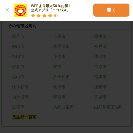
・
中央区
・
花見川区
・
稲毛区
WEBより最大30％お得！

開く
公式アプリ「ニコパス」
・
若葉区
・
緑区
・
美浜区
その他市区町村
・
銚子市
・
市川市
・
船橋市
・
館山市
・
木更津市
・
松戸市
・
野田市
・
茂原市
・
成田市
・
佐倉市
・
柏市
・
市原市
・
流山市
・
八千代市
・
鴨川市
・
鎌ケ谷市
・
君津市
・
浦安市
・
袖ケ浦市
・
印西市
・
富里市
・
匝瑳市
・
大網白里市
・
山武郡横芝光町
・
長生郡一宮町