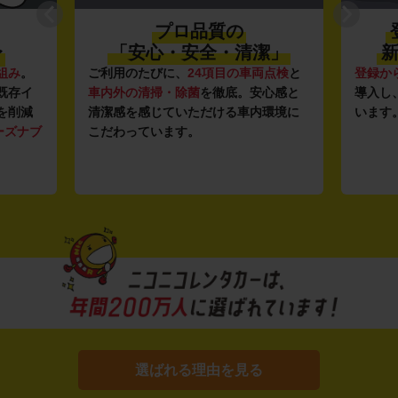
プロ品質の
〜
「安心・安全・清潔」
新
組み
。
ご利用のたびに、
24項目の車両点検
と
登録か
既存イ
車内外の清掃・除菌
を徹底。安心感と
導入し
を削減
清潔感を感じていただける車内環境に
います
ーズナブ
こだわっています。
選ばれる理由を見る