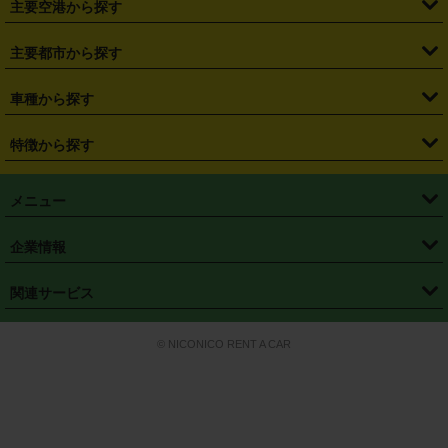
主要空港から探す
・
栃木県
・
群馬県
・
山梨県
・
愛知県
・
静岡県
・
岐阜県
・
横浜駅
・
川崎駅
・
大宮駅
・
西船橋駅
・
柏駅
・
名古屋駅
・
新千歳空港
・
仙台空港
主要都市から探す
・
長野県
・
新潟県
・
富山県
・
石川県
・
福井県
・
大阪府
・
大阪駅
・
難波駅
・
三宮駅
・
京都駅
・
広島駅
・
博多駅
・
成田空港
・
羽田空港
・
兵庫県
・
京都府
・
滋賀県
・
和歌山県
・
奈良県
・
三重県
・
札幌市
・
仙台市
車種から探す
・
熊本駅
・
那覇空港駅
・
中部国際空港セントレア
・
関西国際空港
・
鳥取県
・
島根県
・
岡山県
・
広島県
・
山口県
・
徳島県
・
千葉市
・
さいたま市
・
軽自動車
・
コンパクトカー
・
ステーションワゴン・セダン
特徴から探す
・
大阪国際空港（伊丹空港）
・
神戸空港
・
香川県
・
愛媛県
・
高知県
・
福岡県
・
佐賀県
・
長崎県
・
横浜市
・
川崎市
・
ミニバン・ワンボックス
・
高級ミニバン・ワンボックス
・
SUV
・
岡山空港
・
徳島空港
・
ハイブリッド
・
宅配レンタカー
・
ETCカードレンタル
・
熊本県
・
大分県
・
宮崎県
・
鹿児島県
・
沖縄県
・
相模原市
・
新潟市
メニュー
・
軽トラック・商用バン
・
福岡空港
・
鹿児島空港
・
長期レンタル
・
深夜時間帯レンタル
・
免責補償プラス
・
静岡市
・
浜松市
・
・
トラック・バン
トップページ
・
はじめての方へ
・
ご利用案内
(タウンエースバン、ライトエースバン等)
企業情報
・
那覇空港
・
パーフェクト補償
・
スタッドレスタイヤ
・
直前予約
・
名古屋市
・
京都市
・
・
トラック・バン
ベストレート保証
・
予約から返却まで
・
・
店舗オリジナル
利用シーン別ガイ
(ハイエースバン・キャラバン等)
・
・
ニコパス(アプリ)
会社概要
・
ニュース
・
国際運転免許証
・
フランチャイズ募集
・
営業時間外返却サービス
・
個人情報保護
関連サービス
・
大阪市
・
堺市
ド
・
・
レッカー搬送サービス
カスタマーハラスメントに対する基本方針
・
神戸市
・
岡山市
・
・
車種・料金
カーリースなら「定額ニコノリパック」
・
店舗を探す
・
キャンペーン
© NICONICO RENT A CAR
・
特定商取引法に基づく表記
・
旅行業約款
・
広島市
・
北九州市
・
・
会員特典
超短期カーリースの「ニコリース」
・
選ばれる理由
・
安心・安全への取
り組み
・
福岡市
・
熊本市
・
清潔・快適な車内
・
徹底した車両点検
・
新しいクルマ
空間