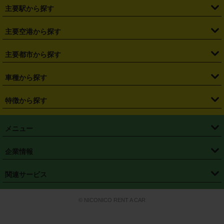
・
北海道
・
青森県
・
岩手県
・
宮城県
・
秋田県
・
山形県
主要駅から探す
・
福島県
・
東京都
・
神奈川県
・
埼玉県
・
千葉県
・
茨城県
・
札幌駅
・
仙台駅
・
新宿駅
・
池袋駅
・
渋谷駅
・
東京駅
主要空港から探す
・
栃木県
・
群馬県
・
山梨県
・
愛知県
・
静岡県
・
岐阜県
・
横浜駅
・
川崎駅
・
大宮駅
・
西船橋駅
・
柏駅
・
名古屋駅
・
新千歳空港
・
仙台空港
主要都市から探す
・
長野県
・
新潟県
・
富山県
・
石川県
・
福井県
・
大阪府
・
大阪駅
・
難波駅
・
三宮駅
・
京都駅
・
広島駅
・
博多駅
・
成田空港
・
羽田空港
・
兵庫県
・
京都府
・
滋賀県
・
和歌山県
・
奈良県
・
三重県
・
札幌市
・
仙台市
車種から探す
・
熊本駅
・
那覇空港駅
・
中部国際空港セントレア
・
関西国際空港
・
鳥取県
・
島根県
・
岡山県
・
広島県
・
山口県
・
徳島県
・
千葉市
・
さいたま市
・
軽自動車
・
コンパクトカー
・
ステーションワゴン・セダン
特徴から探す
・
大阪国際空港（伊丹空港）
・
神戸空港
・
香川県
・
愛媛県
・
高知県
・
福岡県
・
佐賀県
・
長崎県
・
横浜市
・
川崎市
・
ミニバン・ワンボックス
・
高級ミニバン・ワンボックス
・
SUV
・
岡山空港
・
徳島空港
・
ハイブリッド
・
宅配レンタカー
・
ETCカードレンタル
・
熊本県
・
大分県
・
宮崎県
・
鹿児島県
・
沖縄県
・
相模原市
・
新潟市
メニュー
・
軽トラック・商用バン
・
福岡空港
・
鹿児島空港
・
長期レンタル
・
深夜時間帯レンタル
・
免責補償プラス
・
静岡市
・
浜松市
・
・
トラック・バン
トップページ
・
はじめての方へ
・
ご利用案内
(タウンエースバン、ライトエースバン等)
企業情報
・
那覇空港
・
パーフェクト補償
・
スタッドレスタイヤ
・
直前予約
・
名古屋市
・
京都市
・
・
トラック・バン
ベストレート保証
・
予約から返却まで
・
・
店舗オリジナル
利用シーン別ガイ
(ハイエースバン・キャラバン等)
・
・
ニコパス(アプリ)
会社概要
・
ニュース
・
国際運転免許証
・
フランチャイズ募集
・
営業時間外返却サービス
・
個人情報保護
関連サービス
・
大阪市
・
堺市
ド
・
・
レッカー搬送サービス
カスタマーハラスメントに対する基本方針
・
神戸市
・
岡山市
・
・
車種・料金
カーリースなら「定額ニコノリパック」
・
店舗を探す
・
キャンペーン
© NICONICO RENT A CAR
・
特定商取引法に基づく表記
・
旅行業約款
・
広島市
・
北九州市
・
・
会員特典
超短期カーリースの「ニコリース」
・
選ばれる理由
・
安心・安全への取
り組み