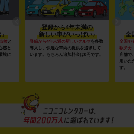
登録から4年未満の
潔」
新しい車がいっぱい♪
全
点検
と
登録から4年未満の新しいクルマ
を多数
全国47
心感と
導入し、快適な車両の提供を追求して
駅チカ
環境に
います。もちろん追加料金は0円です。
店舗で
用いた
す。