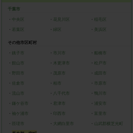
千葉市
・
中央区
・
花見川区
・
稲毛区
・
若葉区
・
緑区
・
美浜区
その他市区町村
・
銚子市
・
市川市
・
船橋市
・
館山市
・
木更津市
・
松戸市
・
野田市
・
茂原市
・
成田市
・
佐倉市
・
柏市
・
市原市
・
流山市
・
八千代市
・
鴨川市
・
鎌ケ谷市
・
君津市
・
浦安市
・
袖ケ浦市
・
印西市
・
富里市
・
匝瑳市
・
大網白里市
・
山武郡横芝光町