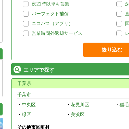
夜21時以降も営業
パーフェクト補償
ニコパス（アプリ）
営業時間外返却サービス
絞り込む
エリアで探す
千葉県
千葉市
・
中央区
・
花見川区
・
稲毛
・
緑区
・
美浜区
その他市区町村