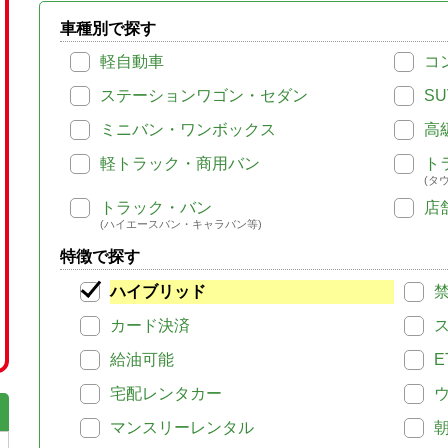
車種別で探す
軽自動車
コ
ステーションワゴン・セダン
SU
ミニバン・ワンボックス
高
軽トラック・商用バン
ト
(タ
トラック・バン
店
(ハイエースバン・キャラバン等)
特徴で探す
ハイブリッド
カード決済
給油可能
E
宅配レンタカー
マンスリーレンタル