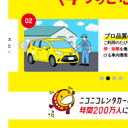
02
円〜
プロ品質
リンス
ご利用のたび
ること
掃・除菌
を徹
う
リー
ける車内環境