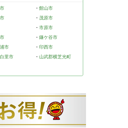
市
・
館山市
市
・
茂原市
・
市原市
市
・
鎌ケ谷市
浦市
・
印西市
白里市
・
山武郡横芝光町