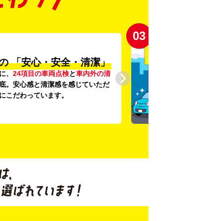
03
の
「安心・安全・清潔」
に、
24項目の車両点検
と
車内外の清
底。安心感と清潔感を感じていただ
にこだわっています。