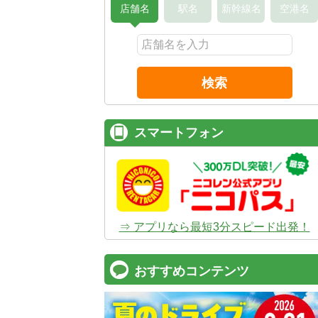
店舗名
駅名
新幹線名
空港名
検索
スマートフォン
⇒ アプリなら最短3分スピード出発！
おすすめコンテンツ