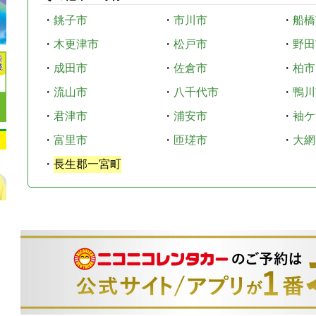
・
銚子市
・
市川市
・
船橋
・
木更津市
・
松戸市
・
野田
・
成田市
・
佐倉市
・
柏市
・
流山市
・
八千代市
・
鴨川
・
君津市
・
浦安市
・
袖ケ
・
富里市
・
匝瑳市
・
大網
・
長生郡一宮町