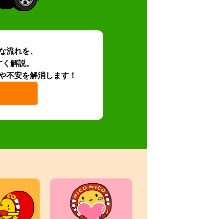
な流れを、
すく解説。
や不安を解消します！