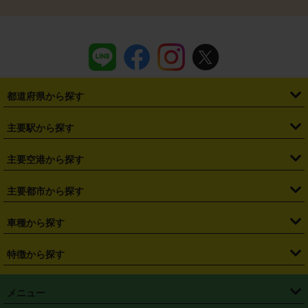
都道府県から探す
・
北海道
・
青森県
・
岩手県
・
宮城県
・
秋田県
・
山形県
主要駅から探す
・
福島県
・
東京都
・
神奈川県
・
埼玉県
・
千葉県
・
茨城県
・
札幌駅
・
仙台駅
・
新宿駅
・
池袋駅
・
渋谷駅
・
東京駅
主要空港から探す
・
栃木県
・
群馬県
・
山梨県
・
愛知県
・
静岡県
・
岐阜県
・
横浜駅
・
川崎駅
・
大宮駅
・
西船橋駅
・
柏駅
・
名古屋駅
・
新千歳空港
・
仙台空港
主要都市から探す
・
長野県
・
新潟県
・
富山県
・
石川県
・
福井県
・
大阪府
・
大阪駅
・
難波駅
・
三宮駅
・
京都駅
・
広島駅
・
博多駅
・
成田空港
・
羽田空港
・
兵庫県
・
京都府
・
滋賀県
・
和歌山県
・
奈良県
・
三重県
・
札幌市
・
仙台市
車種から探す
・
熊本駅
・
那覇空港駅
・
中部国際空港セントレア
・
関西国際空港
・
鳥取県
・
島根県
・
岡山県
・
広島県
・
山口県
・
徳島県
・
千葉市
・
さいたま市
・
軽自動車
・
コンパクトカー
・
ステーションワゴン・セダン
特徴から探す
・
大阪国際空港（伊丹空港）
・
神戸空港
・
香川県
・
愛媛県
・
高知県
・
福岡県
・
佐賀県
・
長崎県
・
横浜市
・
川崎市
・
ミニバン・ワンボックス
・
高級ミニバン・ワンボックス
・
SUV
・
岡山空港
・
徳島空港
・
ハイブリッド
・
宅配レンタカー
・
ETCカードレンタル
・
熊本県
・
大分県
・
宮崎県
・
鹿児島県
・
沖縄県
・
相模原市
・
新潟市
メニュー
・
軽トラック・商用バン
・
福岡空港
・
鹿児島空港
・
長期レンタル
・
深夜時間帯レンタル
・
免責補償プラス