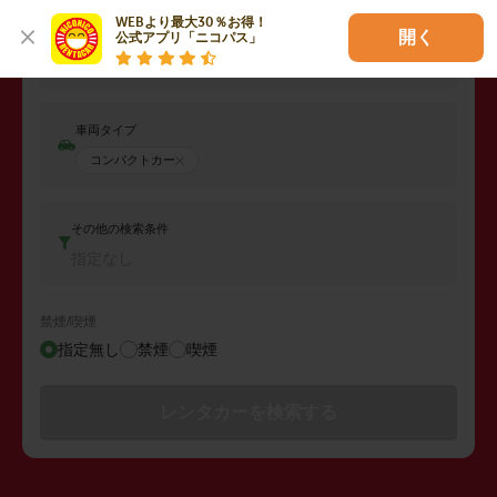
WEBより最大30％お得！

開く
公式アプリ「ニコパス」
返却日時
2026年08月07日 (金)
06:00
車両タイプ
コンパクトカー
その他の検索条件
指定なし
禁煙/喫煙
指定無し
禁煙
喫煙
レンタカーを検索する