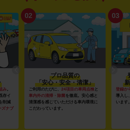
02
03
プロ品質の
〜
「安心・安全・清潔」
新
組み
。
ご利用のたびに、
24項目の車両点検
と
登録か
既存イ
車内外の清掃・除菌
を徹底。安心感と
導入し
を削減
清潔感を感じていただける車内環境に
います
ーズナブ
こだわっています。