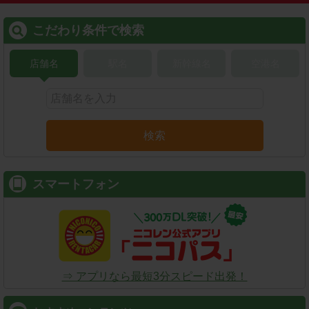
こだわり条件で検索
店舗名
駅名
新幹線名
空港名
検索
スマートフォン
⇒ アプリなら最短3分スピード出発！