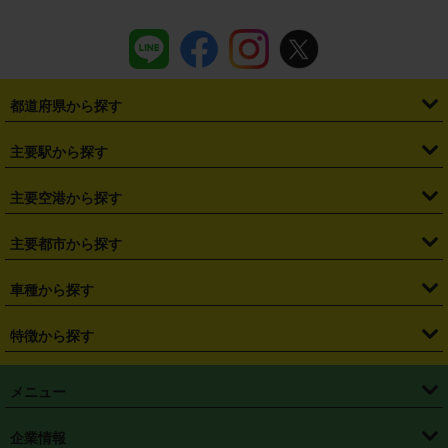
都道府県から探す
・
北海道
・
青森県
・
岩手県
・
宮城県
・
秋田県
・
山形県
主要駅から探す
・
福島県
・
東京都
・
神奈川県
・
埼玉県
・
千葉県
・
茨城県
・
札幌駅
・
仙台駅
・
新宿駅
・
池袋駅
・
渋谷駅
・
東京駅
主要空港から探す
・
栃木県
・
群馬県
・
山梨県
・
愛知県
・
静岡県
・
岐阜県
・
横浜駅
・
川崎駅
・
大宮駅
・
西船橋駅
・
柏駅
・
名古屋駅
・
新千歳空港
・
仙台空港
主要都市から探す
・
長野県
・
新潟県
・
富山県
・
石川県
・
福井県
・
大阪府
・
大阪駅
・
難波駅
・
三宮駅
・
京都駅
・
広島駅
・
博多駅
・
成田空港
・
羽田空港
・
兵庫県
・
京都府
・
滋賀県
・
和歌山県
・
奈良県
・
三重県
・
札幌市
・
仙台市
車種から探す
・
熊本駅
・
那覇空港駅
・
中部国際空港セントレア
・
関西国際空港
・
鳥取県
・
島根県
・
岡山県
・
広島県
・
山口県
・
徳島県
・
千葉市
・
さいたま市
・
軽自動車
・
コンパクトカー
・
ステーションワゴン・セダン
特徴から探す
・
大阪国際空港（伊丹空港）
・
神戸空港
・
香川県
・
愛媛県
・
高知県
・
福岡県
・
佐賀県
・
長崎県
・
横浜市
・
川崎市
・
ミニバン・ワンボックス
・
高級ミニバン・ワンボックス
・
SUV
・
岡山空港
・
徳島空港
・
ハイブリッド
・
宅配レンタカー
・
ETCカードレンタル
・
熊本県
・
大分県
・
宮崎県
・
鹿児島県
・
沖縄県
・
相模原市
・
新潟市
メニュー
・
軽トラック・商用バン
・
福岡空港
・
鹿児島空港
・
長期レンタル
・
深夜時間帯レンタル
・
免責補償プラス
・
静岡市
・
浜松市
・
・
トラック・バン
トップページ
・
はじめての方へ
・
ご利用案内
(タウンエースバン、ライトエースバン等)
企業情報
・
那覇空港
・
パーフェクト補償
・
スタッドレスタイヤ
・
直前予約