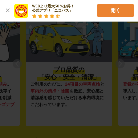
02
03
WEBより最大30％お得！

開く
公式アプリ「ニコパス」
プロ品質の
〜
「安心・安全・清潔」
新
組み
。
ご利用のたびに、
24項目の車両点検
と
登録か
既存イ
車内外の清掃・除菌
を徹底。安心感と
導入し
を削減
清潔感を感じていただける車内環境に
います
ーズナブ
こだわっています。