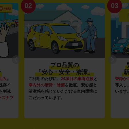
02
03
プロ品質の
〜
「安心・安全・清潔」
新
組み
。
ご利用のたびに、
24項目の車両点検
と
登録か
既存イ
車内外の清掃・除菌
を徹底。安心感と
導入し
を削減
清潔感を感じていただける車内環境に
います
ーズナブ
こだわっています。