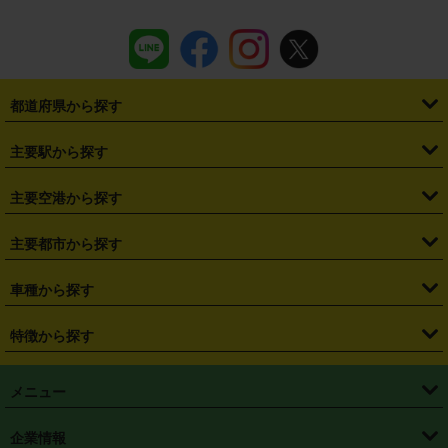
都道府県から探す
・
北海道
・
青森県
・
岩手県
・
宮城県
・
秋田県
・
山形県
主要駅から探す
・
福島県
・
東京都
・
神奈川県
・
埼玉県
・
千葉県
・
茨城県
・
札幌駅
・
仙台駅
・
新宿駅
・
池袋駅
・
渋谷駅
・
東京駅
主要空港から探す
・
栃木県
・
群馬県
・
山梨県
・
愛知県
・
静岡県
・
岐阜県
・
横浜駅
・
川崎駅
・
大宮駅
・
西船橋駅
・
柏駅
・
名古屋駅
・
新千歳空港
・
仙台空港
主要都市から探す
・
長野県
・
新潟県
・
富山県
・
石川県
・
福井県
・
大阪府
・
大阪駅
・
難波駅
・
三宮駅
・
京都駅
・
広島駅
・
博多駅
・
成田空港
・
羽田空港
・
兵庫県
・
京都府
・
滋賀県
・
和歌山県
・
奈良県
・
三重県
・
札幌市
・
仙台市
車種から探す
・
熊本駅
・
那覇空港駅
・
中部国際空港セントレア
・
関西国際空港
・
鳥取県
・
島根県
・
岡山県
・
広島県
・
山口県
・
徳島県
・
千葉市
・
さいたま市
・
軽自動車
・
コンパクトカー
・
ステーションワゴン・セダン
特徴から探す
・
大阪国際空港（伊丹空港）
・
神戸空港
・
香川県
・
愛媛県
・
高知県
・
福岡県
・
佐賀県
・
長崎県
・
横浜市
・
川崎市
・
ミニバン・ワンボックス
・
高級ミニバン・ワンボックス
・
SUV
・
岡山空港
・
徳島空港
・
ハイブリッド
・
宅配レンタカー
・
ETCカードレンタル
・
熊本県
・
大分県
・
宮崎県
・
鹿児島県
・
沖縄県
・
相模原市
・
新潟市
メニュー
・
軽トラック・商用バン
・
福岡空港
・
鹿児島空港
・
長期レンタル
・
深夜時間帯レンタル
・
免責補償プラス
・
静岡市
・
浜松市
・
・
トラック・バン
トップページ
・
はじめての方へ
・
ご利用案内
(タウンエースバン、ライトエースバン等)
企業情報
・
那覇空港
・
パーフェクト補償
・
スタッドレスタイヤ
・
直前予約