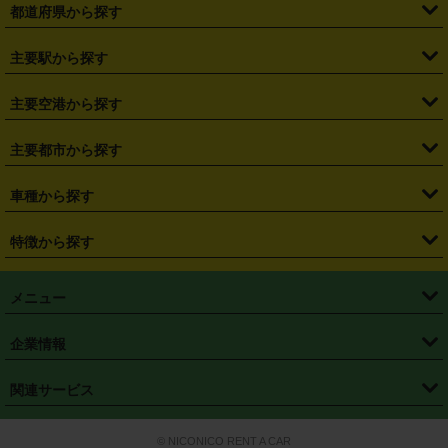
都道府県から探す
・
北海道
・
青森県
・
岩手県
・
宮城県
・
秋田県
・
山形県
主要駅から探す
・
福島県
・
東京都
・
神奈川県
・
埼玉県
・
千葉県
・
茨城県
・
札幌駅
・
仙台駅
・
新宿駅
・
池袋駅
・
渋谷駅
・
東京駅
主要空港から探す
・
栃木県
・
群馬県
・
山梨県
・
愛知県
・
静岡県
・
岐阜県
・
横浜駅
・
川崎駅
・
大宮駅
・
西船橋駅
・
柏駅
・
名古屋駅
・
新千歳空港
・
仙台空港
主要都市から探す
・
長野県
・
新潟県
・
富山県
・
石川県
・
福井県
・
大阪府
・
大阪駅
・
難波駅
・
三宮駅
・
京都駅
・
広島駅
・
博多駅
・
成田空港
・
羽田空港
・
兵庫県
・
京都府
・
滋賀県
・
和歌山県
・
奈良県
・
三重県
・
札幌市
・
仙台市
車種から探す
・
熊本駅
・
那覇空港駅
・
中部国際空港セントレア
・
関西国際空港
・
鳥取県
・
島根県
・
岡山県
・
広島県
・
山口県
・
徳島県
・
千葉市
・
さいたま市
・
軽自動車
・
コンパクトカー
・
ステーションワゴン・セダン
特徴から探す
・
大阪国際空港（伊丹空港）
・
神戸空港
・
香川県
・
愛媛県
・
高知県
・
福岡県
・
佐賀県
・
長崎県
・
横浜市
・
川崎市
・
ミニバン・ワンボックス
・
高級ミニバン・ワンボックス
・
SUV
・
岡山空港
・
徳島空港
・
ハイブリッド
・
宅配レンタカー
・
ETCカードレンタル
・
熊本県
・
大分県
・
宮崎県
・
鹿児島県
・
沖縄県
・
相模原市
・
新潟市
メニュー
・
軽トラック・商用バン
・
福岡空港
・
鹿児島空港
・
長期レンタル
・
深夜時間帯レンタル
・
免責補償プラス
・
静岡市
・
浜松市
・
・
トラック・バン
トップページ
・
はじめての方へ
・
ご利用案内
(タウンエースバン、ライトエースバン等)
企業情報
・
那覇空港
・
パーフェクト補償
・
スタッドレスタイヤ
・
直前予約
・
名古屋市
・
京都市
・
・
トラック・バン
ベストレート保証
・
予約から返却まで
・
・
店舗オリジナル
利用シーン別ガイ
(ハイエースバン・キャラバン等)
・
・
ニコパス(アプリ)
会社概要
・
ニュース
・
国際運転免許証
・
フランチャイズ募集
・
営業時間外返却サービス
・
個人情報保護
関連サービス
・
大阪市
・
堺市
ド
・
・
レッカー搬送サービス
カスタマーハラスメントに対する基本方針
・
神戸市
・
岡山市
・
・
車種・料金
カーリースなら「定額ニコノリパック」
・
店舗を探す
・
キャンペーン
© NICONICO RENT A CAR
・
特定商取引法に基づく表記
・
旅行業約款