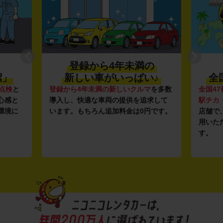
登録から4年未満の
潔」
新しい車がいっぱい♪
全
点検
と
登録から4年未満の新しいクルマ
を多数
全国47
心感と
導入し、快適な車両の提供を追求して
駅チカ
環境に
います。もちろん追加料金は0円です。
店舗で
用いた
す。