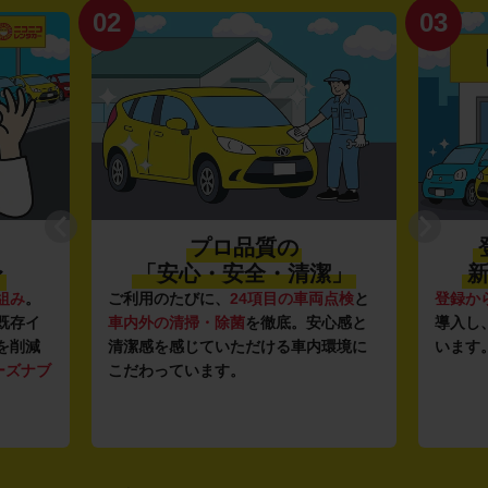
02
03
プロ品質の
〜
「安心・安全・清潔」
新
組み
。
ご利用のたびに、
24項目の車両点検
と
登録か
既存イ
車内外の清掃・除菌
を徹底。安心感と
導入し
を削減
清潔感を感じていただける車内環境に
います
ーズナブ
こだわっています。