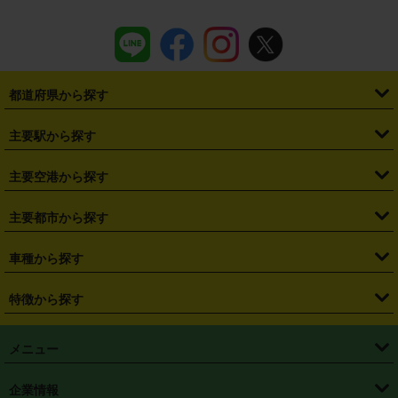
都道府県から探す
・
北海道
・
青森県
・
岩手県
・
宮城県
・
秋田県
・
山形県
主要駅から探す
・
福島県
・
東京都
・
神奈川県
・
埼玉県
・
千葉県
・
茨城県
・
札幌駅
・
仙台駅
・
新宿駅
・
池袋駅
・
渋谷駅
・
東京駅
主要空港から探す
・
栃木県
・
群馬県
・
山梨県
・
愛知県
・
静岡県
・
岐阜県
・
横浜駅
・
川崎駅
・
大宮駅
・
西船橋駅
・
柏駅
・
名古屋駅
・
新千歳空港
・
仙台空港
主要都市から探す
・
長野県
・
新潟県
・
富山県
・
石川県
・
福井県
・
大阪府
・
大阪駅
・
難波駅
・
三宮駅
・
京都駅
・
広島駅
・
博多駅
・
成田空港
・
羽田空港
・
兵庫県
・
京都府
・
滋賀県
・
和歌山県
・
奈良県
・
三重県
・
札幌市
・
仙台市
車種から探す
・
熊本駅
・
那覇空港駅
・
中部国際空港セントレア
・
関西国際空港
・
鳥取県
・
島根県
・
岡山県
・
広島県
・
山口県
・
徳島県
・
千葉市
・
さいたま市
・
軽自動車
・
コンパクトカー
・
ステーションワゴン・セダン
特徴から探す
・
大阪国際空港（伊丹空港）
・
神戸空港
・
香川県
・
愛媛県
・
高知県
・
福岡県
・
佐賀県
・
長崎県
・
横浜市
・
川崎市
・
ミニバン・ワンボックス
・
高級ミニバン・ワンボックス
・
SUV
・
岡山空港
・
徳島空港
・
ハイブリッド
・
宅配レンタカー
・
ETCカードレンタル
・
熊本県
・
大分県
・
宮崎県
・
鹿児島県
・
沖縄県
・
相模原市
・
新潟市
メニュー
・
軽トラック・商用バン
・
福岡空港
・
鹿児島空港
・
長期レンタル
・
深夜時間帯レンタル
・
免責補償プラス
・
静岡市
・
浜松市
・
・
トラック・バン
トップページ
・
はじめての方へ
・
ご利用案内
(タウンエースバン、ライトエースバン等)
企業情報
・
那覇空港
・
パーフェクト補償
・
スタッドレスタイヤ
・
直前予約