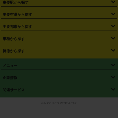
主要駅から探す
・
福島県
・
東京都
・
神奈川県
・
埼玉県
・
千葉県
・
茨城県
・
札幌駅
・
仙台駅
・
新宿駅
・
池袋駅
・
渋谷駅
・
東京駅
主要空港から探す
・
栃木県
・
群馬県
・
山梨県
・
愛知県
・
静岡県
・
岐阜県
・
横浜駅
・
川崎駅
・
大宮駅
・
西船橋駅
・
柏駅
・
名古屋駅
・
新千歳空港
・
仙台空港
主要都市から探す
・
長野県
・
新潟県
・
富山県
・
石川県
・
福井県
・
大阪府
・
大阪駅
・
難波駅
・
三宮駅
・
京都駅
・
広島駅
・
博多駅
・
成田空港
・
羽田空港
・
兵庫県
・
京都府
・
滋賀県
・
和歌山県
・
奈良県
・
三重県
・
札幌市
・
仙台市
車種から探す
・
熊本駅
・
那覇空港駅
・
中部国際空港セントレア
・
関西国際空港
・
鳥取県
・
島根県
・
岡山県
・
広島県
・
山口県
・
徳島県
・
千葉市
・
さいたま市
・
軽自動車
・
コンパクトカー
・
ステーションワゴン・セダン
特徴から探す
・
大阪国際空港（伊丹空港）
・
神戸空港
・
香川県
・
愛媛県
・
高知県
・
福岡県
・
佐賀県
・
長崎県
・
横浜市
・
川崎市
・
ミニバン・ワンボックス
・
高級ミニバン・ワンボックス
・
SUV
・
岡山空港
・
徳島空港
・
ハイブリッド
・
宅配レンタカー
・
ETCカードレンタル
・
熊本県
・
大分県
・
宮崎県
・
鹿児島県
・
沖縄県
・
相模原市
・
新潟市
メニュー
・
軽トラック・商用バン
・
福岡空港
・
鹿児島空港
・
長期レンタル
・
深夜時間帯レンタル
・
免責補償プラス
・
静岡市
・
浜松市
・
・
トラック・バン
トップページ
・
はじめての方へ
・
ご利用案内
(タウンエースバン、ライトエースバン等)
企業情報
・
那覇空港
・
パーフェクト補償
・
スタッドレスタイヤ
・
直前予約
・
名古屋市
・
京都市
・
・
トラック・バン
ベストレート保証
・
予約から返却まで
・
・
店舗オリジナル
利用シーン別ガイ
(ハイエースバン・キャラバン等)
・
・
ニコパス(アプリ)
会社概要
・
ニュース
・
国際運転免許証
・
フランチャイズ募集
・
営業時間外返却サービス
・
個人情報保護
関連サービス
・
大阪市
・
堺市
ド
・
・
レッカー搬送サービス
カスタマーハラスメントに対する基本方針
・
神戸市
・
岡山市
・
・
車種・料金
カーリースなら「定額ニコノリパック」
・
店舗を探す
・
キャンペーン
© NICONICO RENT A CAR
・
特定商取引法に基づく表記
・
旅行業約款
・
広島市
・
北九州市
・
・
会員特典
超短期カーリースの「ニコリース」
・
選ばれる理由
・
安心・安全への取
り組み
・
福岡市
・
熊本市