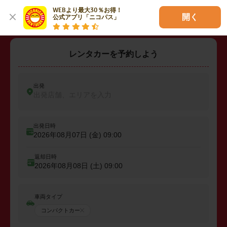
WEBより最大30％お得！

開く
公式アプリ「ニコパス」
レンタカーを予約しよう
出発
出発店舗、エリアを入力
出発日時
2026年08月07日 (金)
09:00
返却日時
2026年08月08日 (土)
09:00
車両タイプ
コンパクトカー