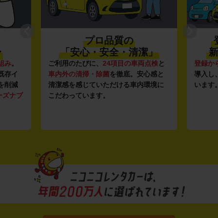
プロ品質の
〜
「安心・安全・清潔」
新
組み
。
ご利用のたびに、
24項目の車両点検
と
登録か
既存イ
車内外の清掃・除菌
を徹底。安心感と
導入し
を削減
清潔感を感じていただける車内環境に
います
ーズナブ
こだわっています。