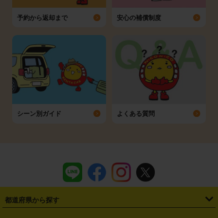
予約から返却まで
安心の補償制度
シーン別ガイド
よくある質問
都道府県から探す
・
北海道
・
青森県
・
岩手県
・
宮城県
・
秋田県
・
山形県