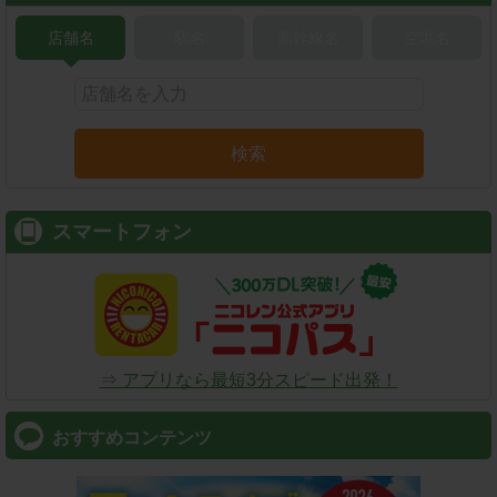
店舗名
駅名
新幹線名
空港名
検索
スマートフォン
⇒ アプリなら最短3分スピード出発！
おすすめコンテンツ