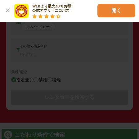
WEBより最大30％お得！

開く
公式アプリ「ニコパス」
車両タイプ
コンパクトカー
その他の検索条件
指定なし
禁煙/喫煙
指定無し
禁煙
喫煙
レンタカーを検索する
こだわり条件で検索