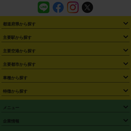
都道府県から探す
・
北海道
・
青森県
・
岩手県
・
宮城県
・
秋田県
・
山形県
主要駅から探す
・
福島県
・
東京都
・
神奈川県
・
埼玉県
・
千葉県
・
茨城県
・
札幌駅
・
仙台駅
・
新宿駅
・
池袋駅
・
渋谷駅
・
東京駅
主要空港から探す
・
栃木県
・
群馬県
・
山梨県
・
愛知県
・
静岡県
・
岐阜県
・
横浜駅
・
川崎駅
・
大宮駅
・
西船橋駅
・
柏駅
・
名古屋駅
・
新千歳空港
・
仙台空港
主要都市から探す
・
長野県
・
新潟県
・
富山県
・
石川県
・
福井県
・
大阪府
・
大阪駅
・
難波駅
・
三宮駅
・
京都駅
・
広島駅
・
博多駅
・
成田空港
・
羽田空港
・
兵庫県
・
京都府
・
滋賀県
・
和歌山県
・
奈良県
・
三重県
・
札幌市
・
仙台市
車種から探す
・
熊本駅
・
那覇空港駅
・
中部国際空港セントレア
・
関西国際空港
・
鳥取県
・
島根県
・
岡山県
・
広島県
・
山口県
・
徳島県
・
千葉市
・
さいたま市
・
軽自動車
・
コンパクトカー
・
ステーションワゴン・セダン
特徴から探す
・
大阪国際空港（伊丹空港）
・
神戸空港
・
香川県
・
愛媛県
・
高知県
・
福岡県
・
佐賀県
・
長崎県
・
横浜市
・
川崎市
・
ミニバン・ワンボックス
・
高級ミニバン・ワンボックス
・
SUV
・
岡山空港
・
徳島空港
・
ハイブリッド
・
宅配レンタカー
・
ETCカードレンタル
・
熊本県
・
大分県
・
宮崎県
・
鹿児島県
・
沖縄県
・
相模原市
・
新潟市
メニュー
・
軽トラック・商用バン
・
福岡空港
・
鹿児島空港
・
長期レンタル
・
深夜時間帯レンタル
・
免責補償プラス
・
静岡市
・
浜松市
・
・
トラック・バン
トップページ
・
はじめての方へ
・
ご利用案内
(タウンエースバン、ライトエースバン等)
企業情報
・
那覇空港
・
パーフェクト補償
・
スタッドレスタイヤ
・
直前予約
・
名古屋市
・
京都市
・
・
トラック・バン
ベストレート保証
・
予約から返却まで
・
・
店舗オリジナル
利用シーン別ガイ
(ハイエースバン・キャラバン等)