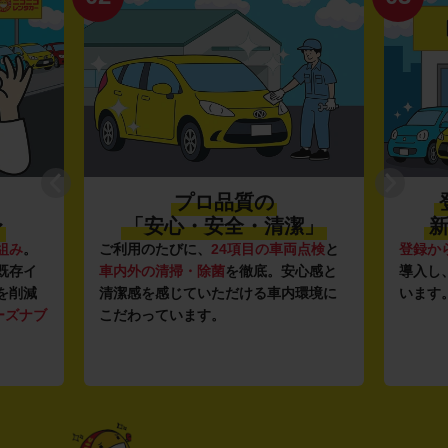
プロ品質の
〜
「安心・安全・清潔」
新
組み
。
ご利用のたびに、
24項目の車両点検
と
登録か
既存イ
車内外の清掃・除菌
を徹底。安心感と
導入し
を削減
清潔感を感じていただける車内環境に
います
ーズナブ
こだわっています。