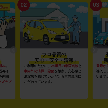
02
03
プロ品質の
〜
「安心・安全・清潔」
新
組み
。
ご利用のたびに、
24項目の車両点検
と
登録か
既存イ
車内外の清掃・除菌
を徹底。安心感と
導入し
を削減
清潔感を感じていただける車内環境に
います
ーズナブ
こだわっています。