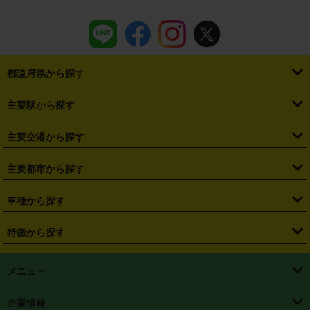
都道府県から探す
・
北海道
・
青森県
・
岩手県
・
宮城県
・
秋田県
・
山形県
主要駅から探す
・
福島県
・
東京都
・
神奈川県
・
埼玉県
・
千葉県
・
茨城県
・
札幌駅
・
仙台駅
・
新宿駅
・
池袋駅
・
渋谷駅
・
東京駅
主要空港から探す
・
栃木県
・
群馬県
・
山梨県
・
愛知県
・
静岡県
・
岐阜県
・
横浜駅
・
川崎駅
・
大宮駅
・
西船橋駅
・
柏駅
・
名古屋駅
・
新千歳空港
・
仙台空港
主要都市から探す
・
長野県
・
新潟県
・
富山県
・
石川県
・
福井県
・
大阪府
・
大阪駅
・
難波駅
・
三宮駅
・
京都駅
・
広島駅
・
博多駅
・
成田空港
・
羽田空港
・
兵庫県
・
京都府
・
滋賀県
・
和歌山県
・
奈良県
・
三重県
・
札幌市
・
仙台市
車種から探す
・
熊本駅
・
那覇空港駅
・
中部国際空港セントレア
・
関西国際空港
・
鳥取県
・
島根県
・
岡山県
・
広島県
・
山口県
・
徳島県
・
千葉市
・
さいたま市
・
軽自動車
・
コンパクトカー
・
ステーションワゴン・セダン
特徴から探す
・
大阪国際空港（伊丹空港）
・
神戸空港
・
香川県
・
愛媛県
・
高知県
・
福岡県
・
佐賀県
・
長崎県
・
横浜市
・
川崎市
・
ミニバン・ワンボックス
・
高級ミニバン・ワンボックス
・
SUV
・
岡山空港
・
徳島空港
・
ハイブリッド
・
宅配レンタカー
・
ETCカードレンタル
・
熊本県
・
大分県
・
宮崎県
・
鹿児島県
・
沖縄県
・
相模原市
・
新潟市
メニュー
・
軽トラック・商用バン
・
福岡空港
・
鹿児島空港
・
長期レンタル
・
深夜時間帯レンタル
・
免責補償プラス
・
静岡市
・
浜松市
・
・
トラック・バン
トップページ
・
はじめての方へ
・
ご利用案内
(タウンエースバン、ライトエースバン等)
企業情報
・
那覇空港
・
パーフェクト補償
・
スタッドレスタイヤ
・
直前予約