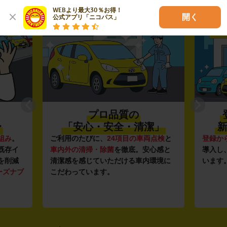
02
03
WEBより最大30％お得！

開く
公式アプリ「ニコパス」
プロ品質の
〜
「安心・安全・清潔」
新
組み
。
ご利用のたびに、
24項目の車両点検
と
登録か
既存イ
車内外の清掃・除菌
を徹底。安心感と
導入し
を削減
清潔感を感じていただける車内環境に
います
ーズナブ
こだわっています。