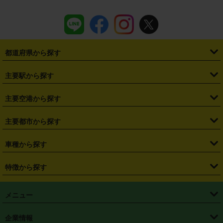
都道府県から探す
・
北海道
・
青森県
・
岩手県
・
宮城県
・
秋田県
・
山形県
主要駅から探す
・
福島県
・
東京都
・
神奈川県
・
埼玉県
・
千葉県
・
茨城県
・
札幌駅
・
仙台駅
・
新宿駅
・
池袋駅
・
渋谷駅
・
東京駅
主要空港から探す
・
栃木県
・
群馬県
・
山梨県
・
愛知県
・
静岡県
・
岐阜県
・
横浜駅
・
川崎駅
・
大宮駅
・
西船橋駅
・
柏駅
・
名古屋駅
・
新千歳空港
・
仙台空港
主要都市から探す
・
長野県
・
新潟県
・
富山県
・
石川県
・
福井県
・
大阪府
・
大阪駅
・
難波駅
・
三宮駅
・
京都駅
・
広島駅
・
博多駅
・
成田空港
・
羽田空港
・
兵庫県
・
京都府
・
滋賀県
・
和歌山県
・
奈良県
・
三重県
・
札幌市
・
仙台市
車種から探す
・
熊本駅
・
那覇空港駅
・
中部国際空港セントレア
・
関西国際空港
・
鳥取県
・
島根県
・
岡山県
・
広島県
・
山口県
・
徳島県
・
千葉市
・
さいたま市
・
軽自動車
・
コンパクトカー
・
ステーションワゴン・セダン
特徴から探す
・
大阪国際空港（伊丹空港）
・
神戸空港
・
香川県
・
愛媛県
・
高知県
・
福岡県
・
佐賀県
・
長崎県
・
横浜市
・
川崎市
・
ミニバン・ワンボックス
・
高級ミニバン・ワンボックス
・
SUV
・
岡山空港
・
徳島空港
・
ハイブリッド
・
宅配レンタカー
・
ETCカードレンタル
・
熊本県
・
大分県
・
宮崎県
・
鹿児島県
・
沖縄県
・
相模原市
・
新潟市
メニュー
・
軽トラック・商用バン
・
福岡空港
・
鹿児島空港
・
長期レンタル
・
深夜時間帯レンタル
・
免責補償プラス
・
静岡市
・
浜松市
・
・
トラック・バン
トップページ
・
はじめての方へ
・
ご利用案内
(タウンエースバン、ライトエースバン等)
企業情報
・
那覇空港
・
パーフェクト補償
・
スタッドレスタイヤ
・
直前予約