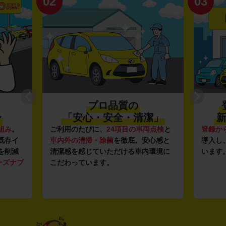
02
03
プロ品質の
〜
「安心・安全・清潔」
新
組み
。
ご利用のたびに、
24項目の車両点検
と
登録か
既存イ
車内外の清掃・除菌
を徹底。安心感と
導入し
を削減
清潔感を感じていただける車内環境に
います
ーズナブ
こだわっています。