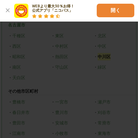
WEBより最大30％お得！

開く
公式アプリ「ニコパス」
愛知県
名古屋市
・
千種区
・
東区
・
北区
・
西区
・
中村区
・
中区
・
昭和区
・
熱田区
・
中川区
・
南区
・
守山区
・
緑区
・
天白区
その他市区町村
・
豊橋市
・
一宮市
・
瀬戸市
・
春日井市
・
豊川市
・
刈谷市
・
豊田市
・
安城市
・
常滑市
・
江南市
・
小牧市
・
東海市