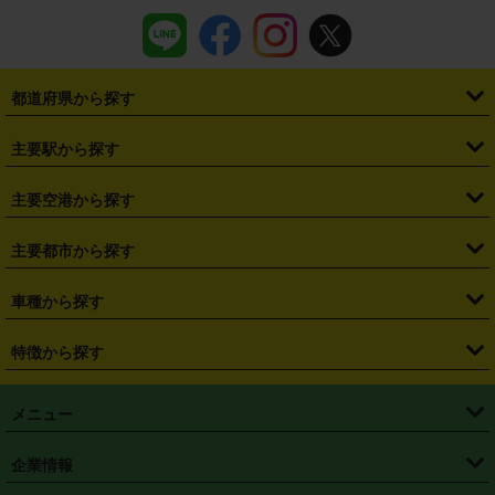
都道府県から探す
・
北海道
・
青森県
・
岩手県
・
宮城県
・
秋田県
・
山形県
主要駅から探す
・
福島県
・
東京都
・
神奈川県
・
埼玉県
・
千葉県
・
茨城県
・
札幌駅
・
仙台駅
・
新宿駅
・
池袋駅
・
渋谷駅
・
東京駅
主要空港から探す
・
栃木県
・
群馬県
・
山梨県
・
愛知県
・
静岡県
・
岐阜県
・
横浜駅
・
川崎駅
・
大宮駅
・
西船橋駅
・
柏駅
・
名古屋駅
・
新千歳空港
・
仙台空港
主要都市から探す
・
長野県
・
新潟県
・
富山県
・
石川県
・
福井県
・
大阪府
・
大阪駅
・
難波駅
・
三宮駅
・
京都駅
・
広島駅
・
博多駅
・
成田空港
・
羽田空港
・
兵庫県
・
京都府
・
滋賀県
・
和歌山県
・
奈良県
・
三重県
・
札幌市
・
仙台市
車種から探す
・
熊本駅
・
那覇空港駅
・
中部国際空港セントレア
・
関西国際空港
・
鳥取県
・
島根県
・
岡山県
・
広島県
・
山口県
・
徳島県
・
千葉市
・
さいたま市
・
軽自動車
・
コンパクトカー
・
ステーションワゴン・セダン
特徴から探す
・
大阪国際空港（伊丹空港）
・
神戸空港
・
香川県
・
愛媛県
・
高知県
・
福岡県
・
佐賀県
・
長崎県
・
横浜市
・
川崎市
・
ミニバン・ワンボックス
・
高級ミニバン・ワンボックス
・
SUV
・
岡山空港
・
徳島空港
・
ハイブリッド
・
宅配レンタカー
・
ETCカードレンタル
・
熊本県
・
大分県
・
宮崎県
・
鹿児島県
・
沖縄県
・
相模原市
・
新潟市
メニュー
・
軽トラック・商用バン
・
福岡空港
・
鹿児島空港
・
長期レンタル
・
深夜時間帯レンタル
・
免責補償プラス
・
静岡市
・
浜松市
・
・
トラック・バン
トップページ
・
はじめての方へ
・
ご利用案内
(タウンエースバン、ライトエースバン等)
企業情報
・
那覇空港
・
パーフェクト補償
・
スタッドレスタイヤ
・
直前予約
・
名古屋市
・
京都市
・
・
トラック・バン
ベストレート保証
・
予約から返却まで
・
・
店舗オリジナル
利用シーン別ガイ
(ハイエースバン・キャラバン等)