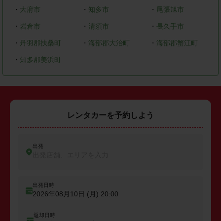
・
大府市
・
知多市
・
尾張旭市
・
岩倉市
・
清須市
・
長久手市
・
丹羽郡扶桑町
・
海部郡大治町
・
海部郡蟹江町
・
知多郡美浜町
レンタカーを予約しよう
出発
出発店舗、エリアを入力
出発日時
2026年08月10日 (月)
20:00
返却日時