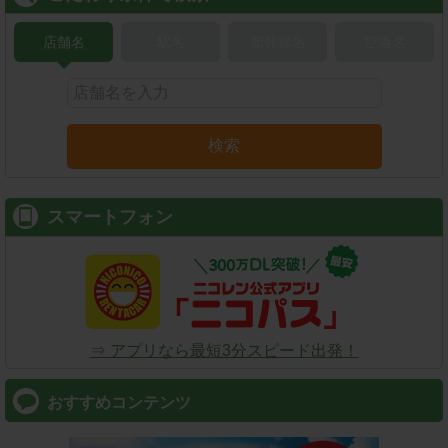
店舗名
駅名
新幹線名
空港名
検索
スマートフォン
⇒ アプリなら最短3分スピード出発！
おすすめコンテンツ