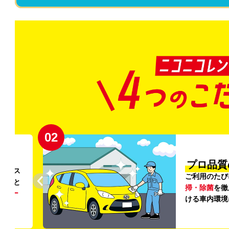
02
円〜
プロ品質
リンス
ご利用のたび
ること
掃・除菌
を徹
う
リー
ける車内環境