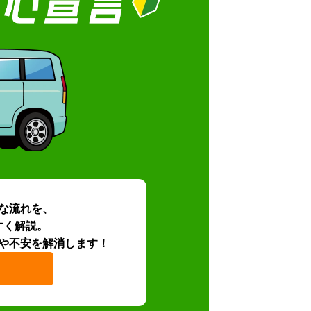
な流れを、
すく解説。
や不安を解消します！