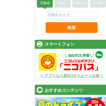
店舗名
駅名
新幹線名
空港名
検索
スマートフォン
⇒ アプリなら最短3分スピード出発！
おすすめコンテンツ