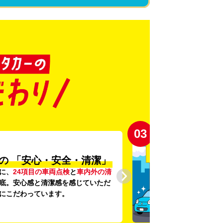
03
の
「安心・安全・清潔」
に、
24項目の車両点検
と
車内外の清
底。安心感と清潔感を感じていただ
にこだわっています。