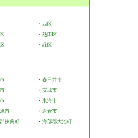
・
西区
区
・
熱田区
区
・
緑区
市
・
春日井市
市
・
安城市
市
・
東海市
旭市
・
岩倉市
郡扶桑町
・
海部郡大治町