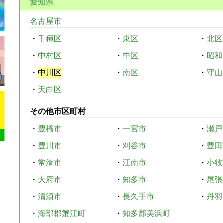
愛知県
名古屋市
・
千種区
・
東区
・
北区
・
中村区
・
中区
・
昭和
・
中川区
・
南区
・
守山
・
天白区
その他市区町村
・
豊橋市
・
一宮市
・
瀬戸
・
豊川市
・
刈谷市
・
豊田
・
常滑市
・
江南市
・
小牧
・
大府市
・
知多市
・
尾張
・
清須市
・
長久手市
・
丹羽
・
海部郡蟹江町
・
知多郡美浜町