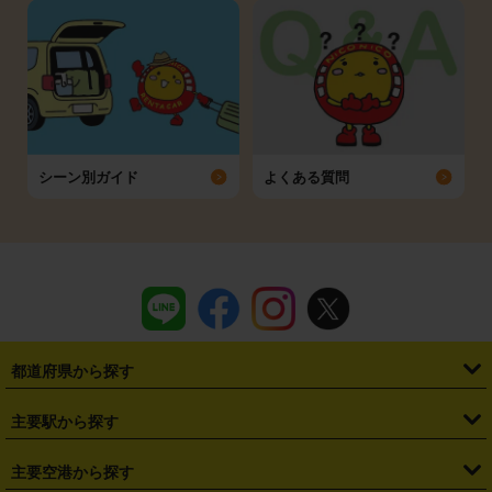
シーン別ガイド
よくある質問
都道府県から探す
・
北海道
・
青森県
・
岩手県
・
宮城県
・
秋田県
・
山形県
主要駅から探す
・
福島県
・
東京都
・
神奈川県
・
埼玉県
・
千葉県
・
茨城県
・
札幌駅
・
仙台駅
・
新宿駅
・
池袋駅
・
渋谷駅
・
東京駅
主要空港から探す
・
栃木県
・
群馬県
・
山梨県
・
愛知県
・
静岡県
・
岐阜県