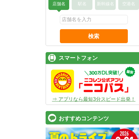
店舗名
駅名
新幹線名
空港名
検索
スマートフォン
⇒ アプリなら最短3分スピード出発！
おすすめコンテンツ