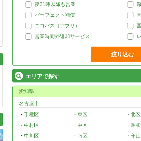
夜21時以降も営業
パーフェクト補償
ニコパス（アプリ）
営業時間外返却サービス
絞り込む
エリアで探す
愛知県
名古屋市
・
千種区
・
東区
・
北区
・
中村区
・
中区
・
昭和
・
中川区
・
南区
・
守山