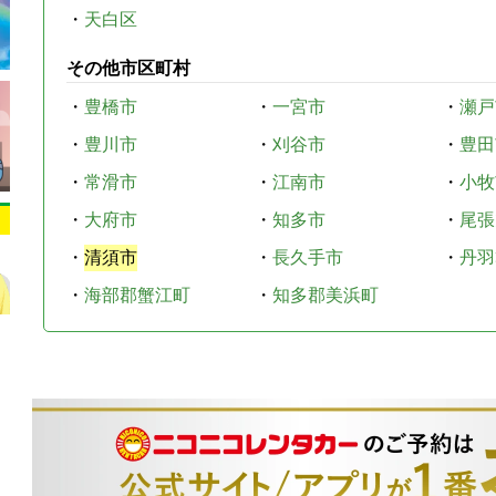
・
天白区
その他市区町村
・
豊橋市
・
一宮市
・
瀬戸
・
豊川市
・
刈谷市
・
豊田
・
常滑市
・
江南市
・
小牧
・
大府市
・
知多市
・
尾張
・
清須市
・
長久手市
・
丹羽
・
海部郡蟹江町
・
知多郡美浜町