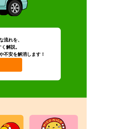
な流れを、
すく解説。
や不安を解消します！