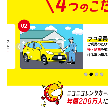
02
円〜
プロ品質
リンス
ご利用のたび
ること
掃・除菌
を徹
う
リー
ける車内環境