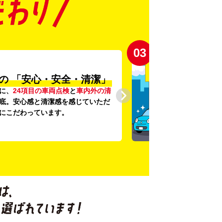
03
の
「安心・安全・清潔」
に、
24項目の車両点検
と
車内外の清
底。安心感と清潔感を感じていただ
にこだわっています。