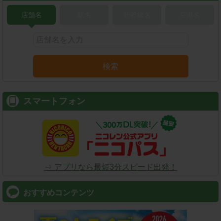
店舗名
駅名
新幹線名
空港名
検索
スマートフォン
⇒ アプリなら最短3分スピード出発！
おすすめコンテンツ