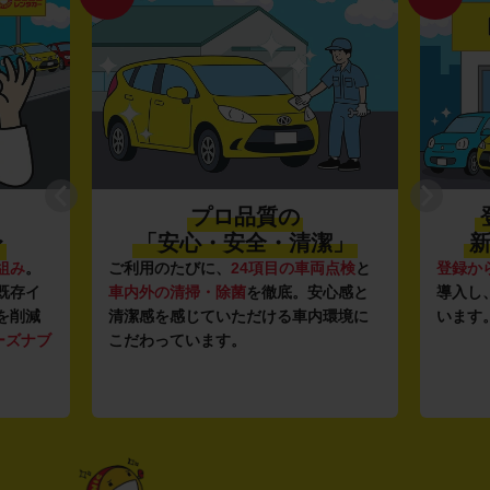
プロ品質の
〜
「安心・安全・清潔」
新
組み
。
ご利用のたびに、
24項目の車両点検
と
登録か
既存イ
車内外の清掃・除菌
を徹底。安心感と
導入し
を削減
清潔感を感じていただける車内環境に
います
ーズナブ
こだわっています。