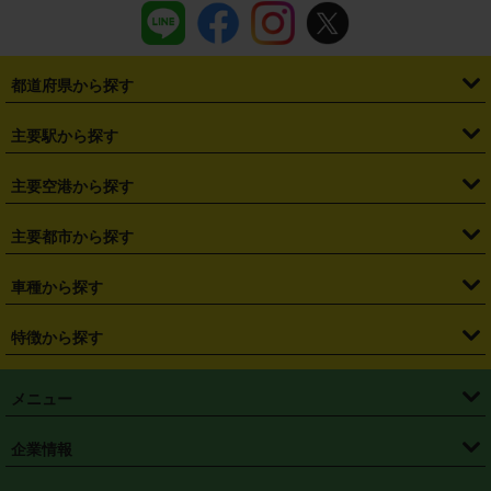
都道府県から探す
・
北海道
・
青森県
・
岩手県
・
宮城県
・
秋田県
・
山形県
主要駅から探す
・
福島県
・
東京都
・
神奈川県
・
埼玉県
・
千葉県
・
茨城県
・
札幌駅
・
仙台駅
・
新宿駅
・
池袋駅
・
渋谷駅
・
東京駅
主要空港から探す
・
栃木県
・
群馬県
・
山梨県
・
愛知県
・
静岡県
・
岐阜県
・
横浜駅
・
川崎駅
・
大宮駅
・
西船橋駅
・
柏駅
・
名古屋駅
・
新千歳空港
・
仙台空港
主要都市から探す
・
長野県
・
新潟県
・
富山県
・
石川県
・
福井県
・
大阪府
・
大阪駅
・
難波駅
・
三宮駅
・
京都駅
・
広島駅
・
博多駅
・
成田空港
・
羽田空港
・
兵庫県
・
京都府
・
滋賀県
・
和歌山県
・
奈良県
・
三重県
・
札幌市
・
仙台市
車種から探す
・
熊本駅
・
那覇空港駅
・
中部国際空港セントレア
・
関西国際空港
・
鳥取県
・
島根県
・
岡山県
・
広島県
・
山口県
・
徳島県
・
千葉市
・
さいたま市
・
軽自動車
・
コンパクトカー
・
ステーションワゴン・セダン
特徴から探す
・
大阪国際空港（伊丹空港）
・
神戸空港
・
香川県
・
愛媛県
・
高知県
・
福岡県
・
佐賀県
・
長崎県
・
横浜市
・
川崎市
・
ミニバン・ワンボックス
・
高級ミニバン・ワンボックス
・
SUV
・
岡山空港
・
徳島空港
・
ハイブリッド
・
宅配レンタカー
・
ETCカードレンタル
・
熊本県
・
大分県
・
宮崎県
・
鹿児島県
・
沖縄県
・
相模原市
・
新潟市
メニュー
・
軽トラック・商用バン
・
福岡空港
・
鹿児島空港
・
長期レンタル
・
深夜時間帯レンタル
・
免責補償プラス
・
静岡市
・
浜松市
・
・
トラック・バン
トップページ
・
はじめての方へ
・
ご利用案内
(タウンエースバン、ライトエースバン等)
企業情報
・
那覇空港
・
パーフェクト補償
・
スタッドレスタイヤ
・
直前予約
・
名古屋市
・
京都市
・
・
トラック・バン
ベストレート保証
・
予約から返却まで
・
・
店舗オリジナル
利用シーン別ガイ
(ハイエースバン・キャラバン等)
・
・
ニコパス(アプリ)
会社概要
・
ニュース
・
国際運転免許証
・
フランチャイズ募集
・
営業時間外返却サービス
・
個人情報保護