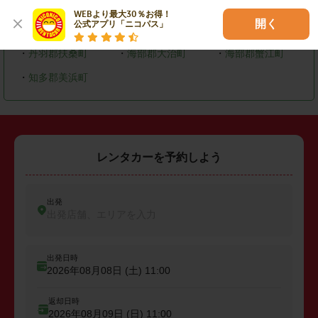
・
大府市
・
知多市
・
尾張旭市
WEBより最大30％お得！

開く
公式アプリ「ニコパス」
・
岩倉市
・
清須市
・
長久手市
・
丹羽郡扶桑町
・
海部郡大治町
・
海部郡蟹江町
・
知多郡美浜町
レンタカーを予約しよう
出発
出発店舗、エリアを入力
出発日時
2026年08月08日 (土)
11:00
返却日時
2026年08月09日 (日)
11:00