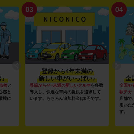
03
04
登録から4年未満の
潔」
新しい車がいっぱい♪
全
点検
と
登録から4年未満の新しいクルマ
を多数
全国47
心感と
導入し、快適な車両の提供を追求して
駅チカ
環境に
います。もちろん追加料金は0円です。
店舗で
用いた
す。