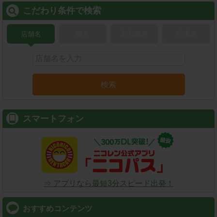
こだわり条件で検索
店舗名
駅名
新幹線名
空港名
検索
スマートフォン
⇒ アプリなら最短3分スピード出発！
おすすめコンテンツ