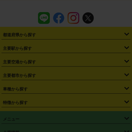
都道府県から探す
・
北海道
・
青森県
・
岩手県
・
宮城県
・
秋田県
・
山形県
主要駅から探す
・
福島県
・
東京都
・
神奈川県
・
埼玉県
・
千葉県
・
茨城県
・
札幌駅
・
仙台駅
・
新宿駅
・
池袋駅
・
渋谷駅
・
東京駅
主要空港から探す
・
栃木県
・
群馬県
・
山梨県
・
愛知県
・
静岡県
・
岐阜県
・
横浜駅
・
川崎駅
・
大宮駅
・
西船橋駅
・
柏駅
・
名古屋駅
・
新千歳空港
・
仙台空港
主要都市から探す
・
長野県
・
新潟県
・
富山県
・
石川県
・
福井県
・
大阪府
・
大阪駅
・
難波駅
・
三宮駅
・
京都駅
・
広島駅
・
博多駅
・
成田空港
・
羽田空港
・
兵庫県
・
京都府
・
滋賀県
・
和歌山県
・
奈良県
・
三重県
・
札幌市
・
仙台市
車種から探す
・
熊本駅
・
那覇空港駅
・
中部国際空港セントレア
・
関西国際空港
・
鳥取県
・
島根県
・
岡山県
・
広島県
・
山口県
・
徳島県
・
千葉市
・
さいたま市
・
軽自動車
・
コンパクトカー
・
ステーションワゴン・セダン
特徴から探す
・
大阪国際空港（伊丹空港）
・
神戸空港
・
香川県
・
愛媛県
・
高知県
・
福岡県
・
佐賀県
・
長崎県
・
横浜市
・
川崎市
・
ミニバン・ワンボックス
・
高級ミニバン・ワンボックス
・
SUV
・
岡山空港
・
徳島空港
・
ハイブリッド
・
宅配レンタカー
・
ETCカードレンタル
・
熊本県
・
大分県
・
宮崎県
・
鹿児島県
・
沖縄県
・
相模原市
・
新潟市
メニュー
・
軽トラック・商用バン
・
福岡空港
・
鹿児島空港
・
長期レンタル
・
深夜時間帯レンタル
・
免責補償プラス
・
静岡市
・
浜松市
・
・
トラック・バン
トップページ
・
はじめての方へ
・
ご利用案内
(タウンエースバン、ライトエースバン等)