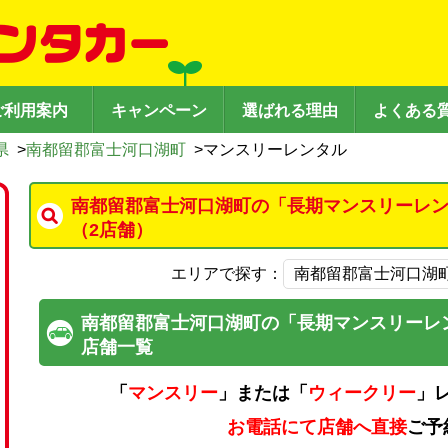
ご利用案内
キャンペーン
選ばれる理由
よくある
県
>
南都留郡富士河口湖町
>
マンスリーレンタル
南都留郡富士河口湖町の「長期マンスリーレ
（2店舗）
エリアで探す：
南都留郡富士河口湖町の「長期マンスリーレ
店舗一覧
「
マンスリー
」または「
ウィークリー
」
お電話にて店舗へ直接
ご予