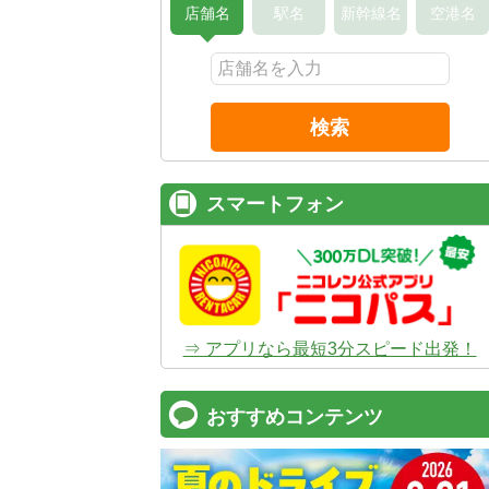
店舗名
駅名
新幹線名
空港名
検索
スマートフォン
⇒ アプリなら最短3分スピード出発！
おすすめコンテンツ