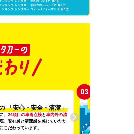
03
の
「安心・安全・清潔」
に、
24項目の車両点検
と
車内外の清
底。安心感と清潔感を感じていただ
にこだわっています。