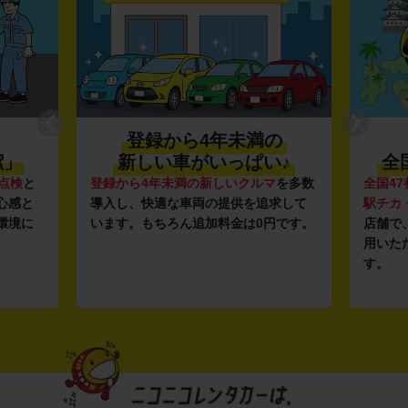
登録から4年未満の
潔」
新しい車がいっぱい♪
全
点検
と
登録から4年未満の新しいクルマ
を多数
全国47
心感と
導入し、快適な車両の提供を追求して
駅チカ
環境に
います。もちろん追加料金は0円です。
店舗で
用いた
す。