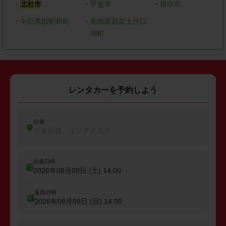
・
北杜市
・
甲斐市
・
笛吹市
・
中巨摩郡昭和町
・
南都留郡富士河口
湖町
レンタカーを予約しよう
出発
出発店舗、エリアを入力
出発日時
2026年08月08日 (土)
14:00
返却日時
2026年08月09日 (日)
14:00