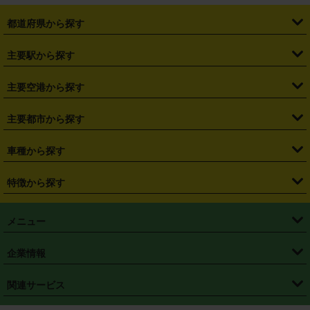
都道府県から探す
・
北海道
・
青森県
・
岩手県
・
宮城県
・
秋田県
・
山形県
主要駅から探す
・
福島県
・
東京都
・
神奈川県
・
埼玉県
・
千葉県
・
茨城県
・
札幌駅
・
仙台駅
・
新宿駅
・
池袋駅
・
渋谷駅
・
東京駅
主要空港から探す
・
栃木県
・
群馬県
・
山梨県
・
愛知県
・
静岡県
・
岐阜県
・
横浜駅
・
川崎駅
・
大宮駅
・
西船橋駅
・
柏駅
・
名古屋駅
・
新千歳空港
・
仙台空港
主要都市から探す
・
長野県
・
新潟県
・
富山県
・
石川県
・
福井県
・
大阪府
・
大阪駅
・
難波駅
・
三宮駅
・
京都駅
・
広島駅
・
博多駅
・
成田空港
・
羽田空港
・
兵庫県
・
京都府
・
滋賀県
・
和歌山県
・
奈良県
・
三重県
・
札幌市
・
仙台市
車種から探す
・
熊本駅
・
那覇空港駅
・
中部国際空港セントレア
・
関西国際空港
・
鳥取県
・
島根県
・
岡山県
・
広島県
・
山口県
・
徳島県
・
千葉市
・
さいたま市
・
軽自動車
・
コンパクトカー
・
ステーションワゴン・セダン
特徴から探す
・
大阪国際空港（伊丹空港）
・
神戸空港
・
香川県
・
愛媛県
・
高知県
・
福岡県
・
佐賀県
・
長崎県
・
横浜市
・
川崎市
・
ミニバン・ワンボックス
・
高級ミニバン・ワンボックス
・
SUV
・
岡山空港
・
徳島空港
・
ハイブリッド
・
宅配レンタカー
・
ETCカードレンタル
・
熊本県
・
大分県
・
宮崎県
・
鹿児島県
・
沖縄県
・
相模原市
・
新潟市
メニュー
・
軽トラック・商用バン
・
福岡空港
・
鹿児島空港
・
長期レンタル
・
深夜時間帯レンタル
・
免責補償プラス
・
静岡市
・
浜松市
・
・
トラック・バン
トップページ
・
はじめての方へ
・
ご利用案内
(タウンエースバン、ライトエースバン等)
企業情報
・
那覇空港
・
パーフェクト補償
・
スタッドレスタイヤ
・
直前予約
・
名古屋市
・
京都市
・
・
トラック・バン
ベストレート保証
・
予約から返却まで
・
・
店舗オリジナル
利用シーン別ガイ
(ハイエースバン・キャラバン等)
・
・
ニコパス(アプリ)
会社概要
・
ニュース
・
国際運転免許証
・
フランチャイズ募集
・
営業時間外返却サービス
・
個人情報保護
関連サービス
・
大阪市
・
堺市
ド
・
・
レッカー搬送サービス
カスタマーハラスメントに対する基本方針
・
神戸市
・
岡山市