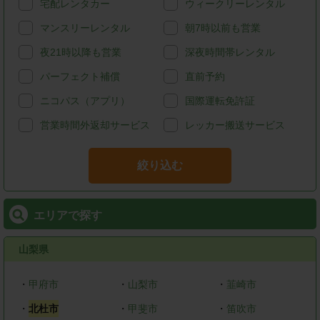
宅配レンタカー
ウィークリーレンタル
マンスリーレンタル
朝7時以前も営業
夜21時以降も営業
深夜時間帯レンタル
パーフェクト補償
直前予約
ニコパス（アプリ）
国際運転免許証
営業時間外返却サービス
レッカー搬送サービス
絞り込む
エリアで探す
山梨県
・
甲府市
・
山梨市
・
韮崎市
・
北杜市
・
甲斐市
・
笛吹市