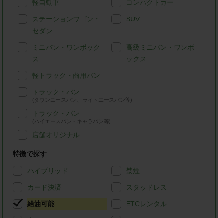
軽自動車
コンパクトカー
ステーションワゴン・
SUV
セダン
ミニバン・ワンボック
高級ミニバン・ワンボ
ス
ックス
軽トラック・商用バン
トラック・バン
(タウンエースバン、ライトエースバン等)
トラック・バン
(ハイエースバン・キャラバン等)
店舗オリジナル
特徴で探す
ハイブリッド
禁煙
カード決済
スタッドレス
給油可能
ETCレンタル