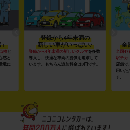
登録から4年未満の
潔」
新しい車がいっぱい♪
全
点検
と
登録から4年未満の新しいクルマ
を多数
全国47
心感と
導入し、快適な車両の提供を追求して
駅チカ
環境に
います。もちろん追加料金は0円です。
店舗で
用いた
す。