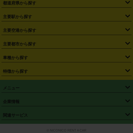
都道府県から探す
・
北海道
・
青森県
・
岩手県
・
宮城県
・
秋田県
・
山形県
主要駅から探す
・
福島県
・
東京都
・
神奈川県
・
埼玉県
・
千葉県
・
茨城県
・
札幌駅
・
仙台駅
・
新宿駅
・
池袋駅
・
渋谷駅
・
東京駅
主要空港から探す
・
栃木県
・
群馬県
・
山梨県
・
愛知県
・
静岡県
・
岐阜県
・
横浜駅
・
川崎駅
・
大宮駅
・
西船橋駅
・
柏駅
・
名古屋駅
・
新千歳空港
・
仙台空港
主要都市から探す
・
長野県
・
新潟県
・
富山県
・
石川県
・
福井県
・
大阪府
・
大阪駅
・
難波駅
・
三宮駅
・
京都駅
・
広島駅
・
博多駅
・
成田空港
・
羽田空港
・
兵庫県
・
京都府
・
滋賀県
・
和歌山県
・
奈良県
・
三重県
・
札幌市
・
仙台市
車種から探す
・
熊本駅
・
那覇空港駅
・
中部国際空港セントレア
・
関西国際空港
・
鳥取県
・
島根県
・
岡山県
・
広島県
・
山口県
・
徳島県
・
千葉市
・
さいたま市
・
軽自動車
・
コンパクトカー
・
ステーションワゴン・セダン
特徴から探す
・
大阪国際空港（伊丹空港）
・
神戸空港
・
香川県
・
愛媛県
・
高知県
・
福岡県
・
佐賀県
・
長崎県
・
横浜市
・
川崎市
・
ミニバン・ワンボックス
・
高級ミニバン・ワンボックス
・
SUV
・
岡山空港
・
徳島空港
・
ハイブリッド
・
宅配レンタカー
・
ETCカードレンタル
・
熊本県
・
大分県
・
宮崎県
・
鹿児島県
・
沖縄県
・
相模原市
・
新潟市
メニュー
・
軽トラック・商用バン
・
福岡空港
・
鹿児島空港
・
長期レンタル
・
深夜時間帯レンタル
・
免責補償プラス
・
静岡市
・
浜松市
・
・
トラック・バン
トップページ
・
はじめての方へ
・
ご利用案内
(タウンエースバン、ライトエースバン等)
企業情報
・
那覇空港
・
パーフェクト補償
・
スタッドレスタイヤ
・
直前予約
・
名古屋市
・
京都市
・
・
トラック・バン
ベストレート保証
・
予約から返却まで
・
・
店舗オリジナル
利用シーン別ガイ
(ハイエースバン・キャラバン等)
・
・
ニコパス(アプリ)
会社概要
・
ニュース
・
国際運転免許証
・
フランチャイズ募集
・
営業時間外返却サービス
・
個人情報保護
関連サービス
・
大阪市
・
堺市
ド
・
・
レッカー搬送サービス
カスタマーハラスメントに対する基本方針
・
神戸市
・
岡山市
・
・
車種・料金
カーリースなら「定額ニコノリパック」
・
店舗を探す
・
キャンペーン
© NICONICO RENT A CAR
・
特定商取引法に基づく表記
・
旅行業約款