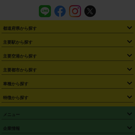
都道府県から探す
・
北海道
・
青森県
・
岩手県
・
宮城県
・
秋田県
・
山形県
主要駅から探す
・
福島県
・
東京都
・
神奈川県
・
埼玉県
・
千葉県
・
茨城県
・
札幌駅
・
仙台駅
・
新宿駅
・
池袋駅
・
渋谷駅
・
東京駅
主要空港から探す
・
栃木県
・
群馬県
・
山梨県
・
愛知県
・
静岡県
・
岐阜県
・
横浜駅
・
川崎駅
・
大宮駅
・
西船橋駅
・
柏駅
・
名古屋駅
・
新千歳空港
・
仙台空港
主要都市から探す
・
長野県
・
新潟県
・
富山県
・
石川県
・
福井県
・
大阪府
・
大阪駅
・
難波駅
・
三宮駅
・
京都駅
・
広島駅
・
博多駅
・
成田空港
・
羽田空港
・
兵庫県
・
京都府
・
滋賀県
・
和歌山県
・
奈良県
・
三重県
・
札幌市
・
仙台市
車種から探す
・
熊本駅
・
那覇空港駅
・
中部国際空港セントレア
・
関西国際空港
・
鳥取県
・
島根県
・
岡山県
・
広島県
・
山口県
・
徳島県
・
千葉市
・
さいたま市
・
軽自動車
・
コンパクトカー
・
ステーションワゴン・セダン
特徴から探す
・
大阪国際空港（伊丹空港）
・
神戸空港
・
香川県
・
愛媛県
・
高知県
・
福岡県
・
佐賀県
・
長崎県
・
横浜市
・
川崎市
・
ミニバン・ワンボックス
・
高級ミニバン・ワンボックス
・
SUV
・
岡山空港
・
徳島空港
・
ハイブリッド
・
宅配レンタカー
・
ETCカードレンタル
・
熊本県
・
大分県
・
宮崎県
・
鹿児島県
・
沖縄県
・
相模原市
・
新潟市
メニュー
・
軽トラック・商用バン
・
福岡空港
・
鹿児島空港
・
長期レンタル
・
深夜時間帯レンタル
・
免責補償プラス
・
静岡市
・
浜松市
・
・
トラック・バン
トップページ
・
はじめての方へ
・
ご利用案内
(タウンエースバン、ライトエースバン等)
企業情報
・
那覇空港
・
パーフェクト補償
・
スタッドレスタイヤ
・
直前予約
・
名古屋市
・
京都市