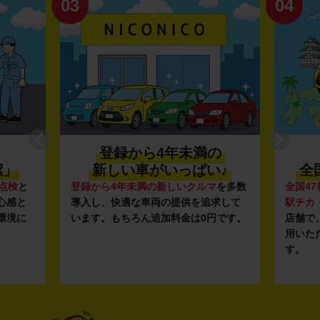
03
04
登録から4年未満の
潔」
新しい車がいっぱい♪
全
点検
と
登録から4年未満の新しいクルマ
を多数
全国47
心感と
導入し、快適な車両の提供を追求して
駅チカ
環境に
います。もちろん追加料金は0円です。
店舗で
用いた
す。